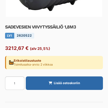
SADEVESIEN VIIVYTYSSÄILIÖ 1,8M3
LVI
2620522
3212,67
€
(alv 25,5%)
Erikoistilaustuote
Toimitusaika-arvio: 2 viikkoa
SADEVESIEN
Lisää ostoskoriin
VIIVYTYSSÄILIÖ
1,8M3
määrä