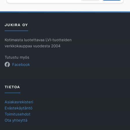
Roth
huleveden
viivytyssäiliö
määrä
JUKIRA OY
Kotimaista luotettavaa LVI-tuotteiden
verkkokauppaa vuodesta 2004
Tutustu myös
Facebook
TIETOA
Asiakasrekisteri
Evästekäytäntö
Toimitusehdot
Ota yhteyttä