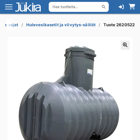
Hae tuotteita...
Siirry
Siirry
navigointiin
sisältöön
 salaojat
Hulevesikasetit ja viivytys-säiliöt
Tuote 2620522