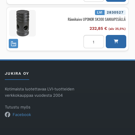
KAIVOT
PVK
670
LVI
2830527
TELESKOOPILLA
Rännikaivo UPONOR SK300 SAKKAPESÄLLÄ
määrä
232,85
€
(alv 25,5%)
Rännikaivo
UPONOR
SK300
SAKKAPESÄLLÄ
määrä
JUKIRA OY
Kotimaista luotettavaa LVI-tuotteiden
verkkokauppaa vuodesta 2004
Tutustu myös
Facebook