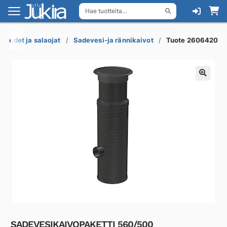
Hae tuotteita...
Siirry
Siirry
navigointiin
sisältöön
evedet ja salaojat
Sadevesi-ja rännikaivot
Tuote 2606420
SADEVESIKAIVOPAKETTI 560/500