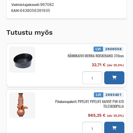
Valmistajakoodi
967082
EAN
6438056391935
Tutustu myös
LVI
2606058
RÄNNIKAIVO MERIKA ROISKEKANSI 310mm
22,71
€
(alv 25,5%)
RÄNNIKAIVO
MERIKA
ROISKEKANSI
310mm
määrä
LVI
2685401
Pihakaivopaketti PIPELIFE PIPELIFE KAIVOT PVK 670
TELESKOOPILLA
965,25
€
(alv 25,5%)
Pihakaivopaketti
PIPELIFE
PIPELIFE