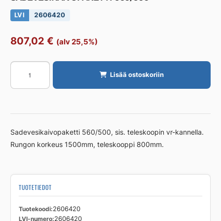
LVI
2606420
807,02
€
(alv 25,5%)
SADEVESIKAIVOPAKETTI
Lisää ostoskoriin
560/500
määrä
Sadevesikaivopaketti 560/500, sis. teleskoopin vr-kannella.
Rungon korkeus 1500mm, teleskooppi 800mm.
TUOTETIEDOT
Tuotekoodi
2606420
LVI-numero
2606420