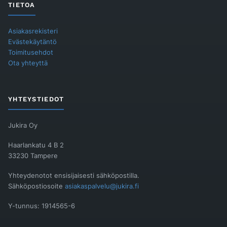
TIETOA
Asiakasrekisteri
Evästekäytäntö
Toimitusehdot
Ota yhteyttä
YHTEYSTIEDOT
Jukira Oy
Haarlankatu 4 B 2
33230 Tampere
Yhteydenotot ensisijaisesti sähköpostilla.
Sähköpostiosoite
asiakaspalvelu@jukira.fi
Y-tunnus: 1914565-6