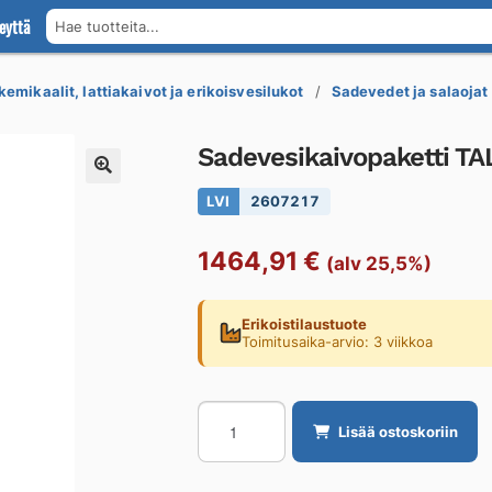
eyttä
Hae tuotteita...
kemikaalit, lattiakaivot ja erikoisvesilukot
Sadevedet ja salaojat
Sadevesikaivopaketti T
LVI
2607217
1464,91
€
(alv 25,5%)
Erikoistilaustuote
Toimitusaika-arvio: 3 viikkoa
Sadevesikaivopaketti
Lisää ostoskoriin
TALOKAIVO
800/500/250