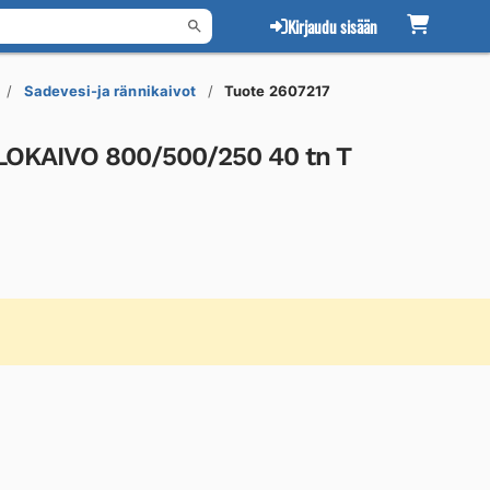
Kirjaudu sisään
Sadevesi-ja rännikaivot
Tuote 2607217
ALOKAIVO 800/500/250 40 tn T