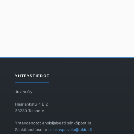
YHTEYSTIEDOT
Jukira Oy
Haarlankatu 4 B 2
33230 Tampere
Yhteydenotot ensisijaisesti sähköpostilla.
Sähköpostiosoite
asiakaspalvelu@jukira.fi