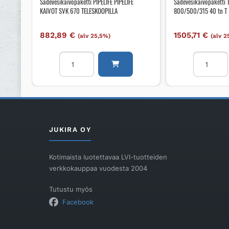
Sadevesikaivopaketti PIPELIFE PIPELIFE
Sadevesikaivopaketti
KAIVOT SVK 670 TELESKOOPILLA
800/500/315 40 tn T
882,89
€
1505,71
€
(alv 25,5%)
(alv 2
Sadevesikaivopaketti
Sadevesika
PIPELIFE
TALOKAIV
PIPELIFE
800/500/
KAIVOT
40
SVK
tn
670
T
TELESKOOPILLA
määrä
JUKIRA OY
määrä
Kotimaista luotettavaa LVI-tuotteiden
verkkokauppaa vuodesta 2004
Tutustu myös
Facebook