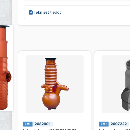
Tekniset tiedot
LVI
2682901
LVI
2607222