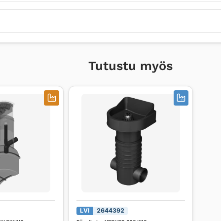
Tutustu myös
LVI
2644392