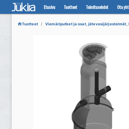
Etusivu
Tuotteet
Toimitusehdot
Ota yht
Siirry
Siirry
navigointiin
sisältöön
Tuotteet
Viemäriputket ja osat, jätevesijärjestelmät, 