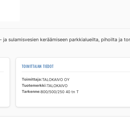
40
tn
T
määrä
ja sulamisvesien keräämiseen parkkialueilta, pihoilta ja ton
TOIMITTAJAN TIEDOT
Toimittaja
TALOKAIVO OY
Tuotemerkki
TALOKAIVO
Tarkenne
800/500/250 40 tn T