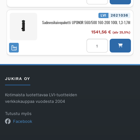
500/315
MUOVIKANSI
määrä
LVI
2621036
Sadevesikaivopaketti UPONOR 560/500 160-200 100L 1,3-1,7M
1541,56
€
(alv 25,5%)
Sadevesikaivopaketti
UPONOR
560/500
160-
200
100L
1,3-
1,7M
määrä
JUKIRA OY
Kotimaista luotettavaa LVI-tuotteiden
verkkokauppaa vuodesta 2004
Tutustu myös
Facebook