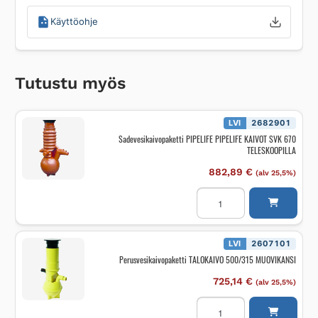
Käyttöohje
Tutustu myös
LVI
2682901
Sadevesikaivopaketti PIPELIFE PIPELIFE KAIVOT SVK 670
TELESKOOPILLA
882,89
€
(alv 25,5%)
Sadevesikaivopaketti
PIPELIFE
PIPELIFE
KAIVOT
SVK
670
LVI
2607101
TELESKOOPILLA
Perusvesikaivopaketti TALOKAIVO 500/315 MUOVIKANSI
määrä
725,14
€
(alv 25,5%)
Perusvesikaivopaketti
TALOKAIVO