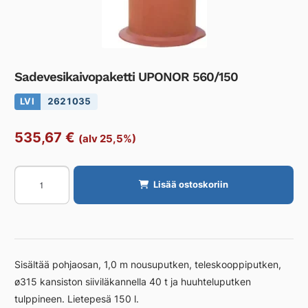
Sadevesikaivopaketti UPONOR 560/150
LVI
2621035
535,67
€
(alv 25,5%)
Sadevesikaivopaketti
Lisää ostoskoriin
UPONOR
560/150
määrä
Sisältää pohjaosan, 1,0 m nousuputken, teleskooppiputken,
ø315 kansiston siiviläkannella 40 t ja huuhteluputken
tulppineen. Lietepesä 150 l.