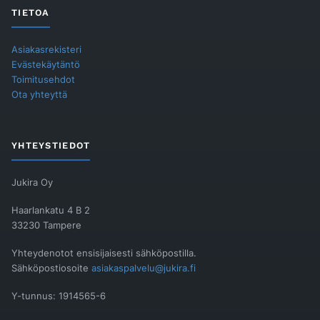
TIETOA
Asiakasrekisteri
Evästekäytäntö
Toimitusehdot
Ota yhteyttä
YHTEYSTIEDOT
Jukira Oy
Haarlankatu 4 B 2
33230 Tampere
Yhteydenotot ensisijaisesti sähköpostilla.
Sähköpostiosoite
asiakaspalvelu@jukira.fi
Y-tunnus: 1914565-6