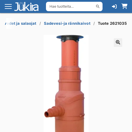
Hae tuotteita...
Siirry
Siirry
navigointiin
sisältöön
devedet ja salaojat
Sadevesi-ja rännikaivot
Tuote 2621035