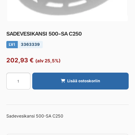
SADEVESIKANSI 500-SA C250
LVI
3363339
202,93
€
(alv 25,5%)
SADEVESIKANSI
Lisää ostoskoriin
500-
SA
C250
määrä
Sadevesikansi 500-SA C250