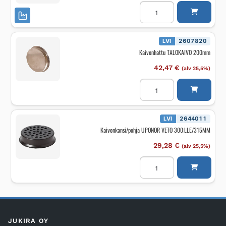
Kaivonhattu
UPONOR
DU250MM
määrä
LVI
2607820
Kaivonhattu TALOKAIVO 200mm
42,47
€
(alv 25,5%)
Kaivonhattu
TALOKAIVO
200mm
määrä
LVI
2644011
Kaivonkansi/pohja UPONOR VETO 300:LLE/315MM
29,28
€
(alv 25,5%)
Kaivonkansi/pohja
UPONOR
VETO
300:LLE/315MM
määrä
JUKIRA OY