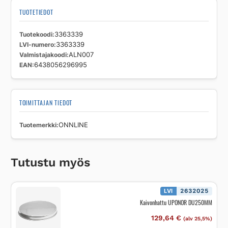
TUOTETIEDOT
Tuotekoodi
3363339
LVI-numero
3363339
Valmistajakoodi
ALN007
EAN
6438056296995
TOIMITTAJAN TIEDOT
Tuotemerkki
ONNLINE
Tutustu myös
LVI
2632025
Kaivonhattu UPONOR DU250MM
129,64
€
(alv 25,5%)