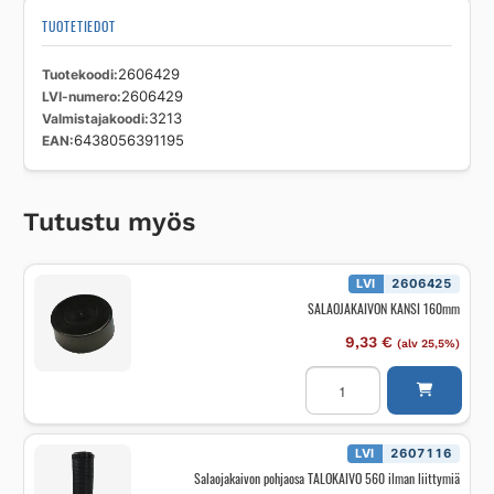
TUOTETIEDOT
Tuotekoodi
2606429
LVI-numero
2606429
Valmistajakoodi
3213
EAN
6438056391195
Tutustu myös
LVI
2606425
SALAOJAKAIVON KANSI 160mm
9,33
€
(alv 25,5%)
SALAOJAKAIVON
KANSI
160mm
määrä
LVI
2607116
Salaojakaivon pohjaosa TALOKAIVO 560 ilman liittymiä