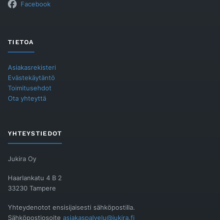
Facebook
TIETOA
Asiakasrekisteri
Evästekäytäntö
Toimitusehdot
Ota yhteyttä
YHTEYSTIEDOT
Jukira Oy
Haarlankatu 4 B 2
33230 Tampere
Yhteydenotot ensisijaisesti sähköpostilla.
Sähköpostiosoite
asiakaspalvelu@jukira.fi