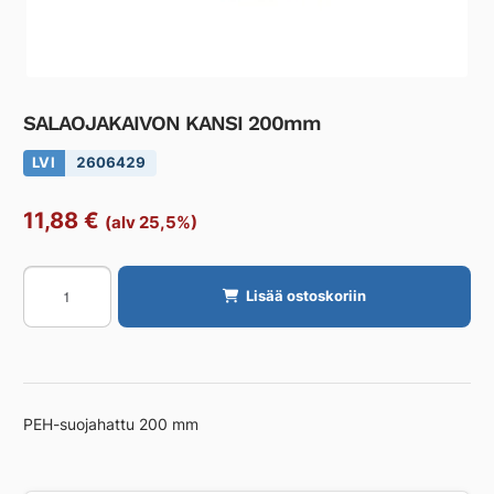
SALAOJAKAIVON KANSI 200mm
LVI
2606429
11,88
€
(alv 25,5%)
SALAOJAKAIVON
Lisää ostoskoriin
KANSI
200mm
määrä
PEH-suojahattu 200 mm