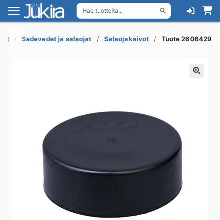
Hae tuotteita...
Siirry
Siirry
navigointiin
sisältöön
kot
Sadevedet ja salaojat
Salaojakaivot
Tuote 2606429