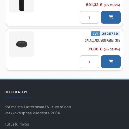
591,33
€
(alv 25,5%)
Salaojakaivon
pohjaosa
TALOKAIVO
560
ilman
liittymiä
LVI
2525739
määrä
SALAOJAKAIVON KANSI 315
11,80
€
(alv 25,5%)
SALAOJAKAIVON
KANSI
315
määrä
JUKIRA OY
Kotimaista luotettavaa LVI-tuotteiden
verkkokauppaa vuodesta 2004
Tutustu myös