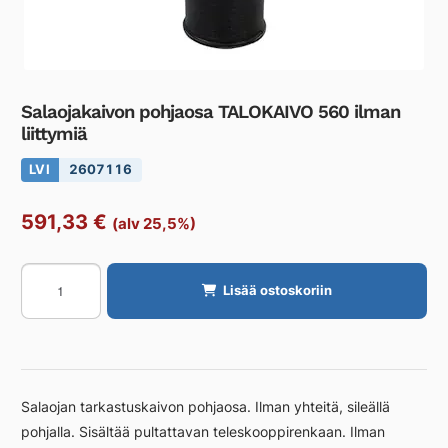
Salaojakaivon pohjaosa TALOKAIVO 560 ilman
liittymiä
LVI
2607116
591,33
€
(alv 25,5%)
Salaojakaivon
Lisää ostoskoriin
pohjaosa
TALOKAIVO
560
ilman
liittymiä
Salaojan tarkastuskaivon pohjaosa. Ilman yhteitä, sileällä
määrä
pohjalla. Sisältää pultattavan teleskooppirenkaan. Ilman