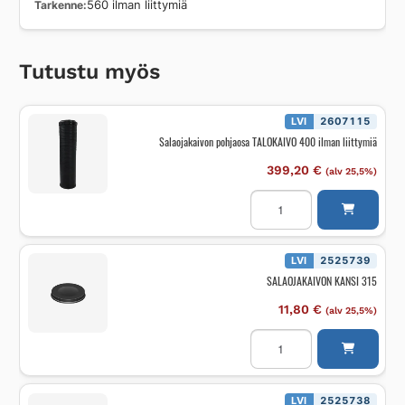
Tarkenne
560 ilman liittymiä
Tutustu myös
LVI
2607115
Salaojakaivon pohjaosa TALOKAIVO 400 ilman liittymiä
399,20
€
(alv 25,5%)
Salaojakaivon
pohjaosa
TALOKAIVO
400
ilman
liittymiä
LVI
2525739
määrä
SALAOJAKAIVON KANSI 315
11,80
€
(alv 25,5%)
SALAOJAKAIVON
KANSI
315
määrä
LVI
2525738