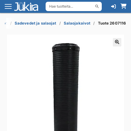
Hae tuotteita...
Siirry
Siirry
navigointiin
sisältöön
ukot
Sadevedet ja salaojat
Salaojakaivot
Tuote 2607116