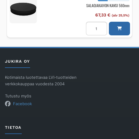
SALAOJAKAIVON KANSI 560mm
67,33
€
(alv 25,5%)
SALAOJAKAIVON
KANSI
560mm
määrä
JUKIRA OY
Kotimaista luotettavaa LVI-tuotteiden
verkkokauppaa vuodesta 2004
Tutustu myös
Facebook
TIETOA