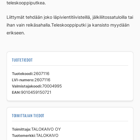
teleskooppiputkea.
Liittymät tehdään joko läpivientitiivisteillä, jälkiliitossatuloilla tai
ihan vain reikäsahalla.Teleskooppiputki ja kansisto myydään
erikseen.
TUOTETIEDOT
Tuotekoodi
2607116
LVI-numero
2607116
Valmistajakoodi
70004995
EAN
9010459150721
TOIMITTAJAN TIEDOT
Toimittaja
TALOKAIVO OY
Tuotemerkki
TALOKAIVO