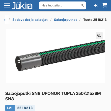
Hae tuotteita...
Siirry
Siirry
navigointiin
sisältöön
ukot
Sadevedet ja salaojat
Salaojaputket
Tuote 2518213
Salaojaputki SN8 UPONOR TUPLA 250/215x6M
SN8
LVI
2518213