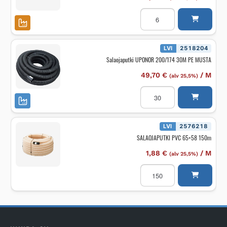
Salaojaputki
PIPELIFE
Sadevesi-,rumpu-
ja
PE
160/138
LVI
2518204
6m
Salaojaputki UPONOR 200/174 30M PE MUSTA
SN8
määrä
49,70
€
/
M
(alv 25,5%)
Salaojaputki
UPONOR
200/174
30M
PE
MUSTA
LVI
2576218
määrä
SALAOJAPUTKI PVC 65×58 150m
1,88
€
/
M
(alv 25,5%)
SALAOJAPUTKI
PVC
65x58
150m
määrä