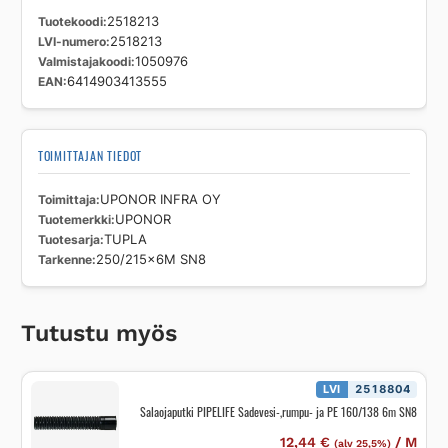
Tuotekoodi
2518213
LVI-numero
2518213
Valmistajakoodi
1050976
EAN
6414903413555
TOIMITTAJAN TIEDOT
Toimittaja
UPONOR INFRA OY
Tuotemerkki
UPONOR
Tuotesarja
TUPLA
Tarkenne
250/215x6M SN8
Tutustu myös
LVI
2518804
Salaojaputki PIPELIFE Sadevesi-,rumpu- ja PE 160/138 6m SN8
12,44
€
/
M
(alv 25,5%)