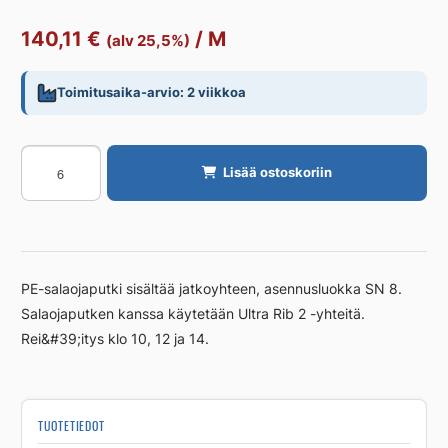
140,11
€
/
M
(alv 25,5%)
Toimitusaika-arvio: 2 viikkoa
Salaojaputki
Lisää ostoskoriin
SN8
UPONOR
TUPLA
250/215x6M
SN8
PE-salaojaputki sisältää jatkoyhteen, asennusluokka SN 8.
määrä
Salaojaputken kanssa käytetään Ultra Rib 2 -yhteitä.
Rei&#39;itys klo 10, 12 ja 14.
TUOTETIEDOT