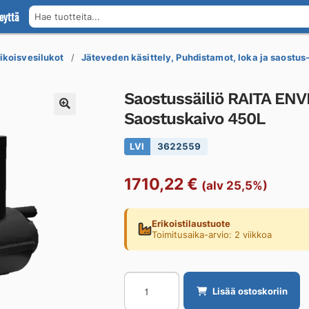
eyttä
Hae tuotteita...
rikoisvesilukot
Jäteveden käsittely, Puhdistamot, loka ja saostus-
Saostussäiliö RAITA EN
Saostuskaivo 450L
LVI
3622559
1710,22
€
(alv 25,5%)
Erikoistilaustuote
Toimitusaika-arvio: 2 viikkoa
Saostussäiliö
Lisää ostoskoriin
RAITA