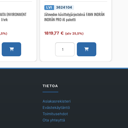
LVI
3624104
RAITA ENVIRONMENT
Jäteveden käsittelyjärjestelmä FANN INDRÄN
 l/vrk
INDRÄN PRO i6 paketti
1819,77
€
5,5%)
(alv 25,5%)
isuodatin
Jäteveden
käsittelyjärjestelmä
MENT
FANN
INDRÄN
INDRÄN
PRO
i6
TIETOA
paketti
määrä
Asiakasrekisteri
Evästekäytäntö
Toimitusehdot
Ota yhteyttä