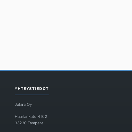
YHTEYSTIEDOT
Jukira Oy
Haarlankatu 4 B 2
33230 Tampere