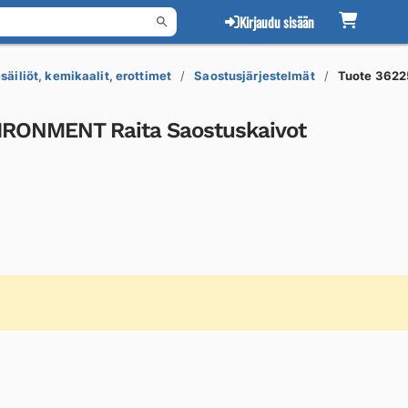
Kirjaudu sisään
säiliöt, kemikaalit, erottimet
Saostusjärjestelmät
Tuote 362
VIRONMENT Raita Saostuskaivot