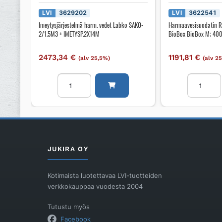
LVI
3629202
LVI
3622541
Imeytysjärjestelmä harm. vedet Labko SAKO-
Harmaavesisuodatin 
2/1.5M3 + IMETYSP.2X14M
BioBox BioBox M; 400
2473,34
€
1191,81
€
(alv 25,5%)
(alv 2
Imeytysjärjestelmä
Harmaaves
harm.
RAITA
vedet
ENVIRON
Labko
BioBox
SAKO-
BioBox
2/1.5M3
M;
+
400
JUKIRA OY
IMETYSP.2X14M
l/vrk
määrä
määrä
Kotimaista luotettavaa LVI-tuotteiden
verkkokauppaa vuodesta 2004
Tutustu myös
Facebook