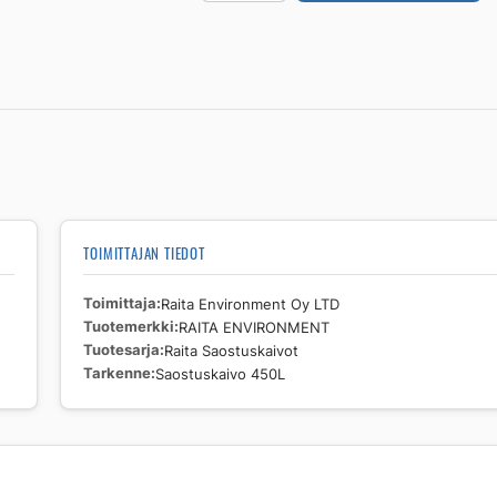
ENVIRONMENT
Raita
Saostuskaivot
Saostuskaivo
450L
määrä
TOIMITTAJAN TIEDOT
Toimittaja
Raita Environment Oy LTD
Tuotemerkki
RAITA ENVIRONMENT
Tuotesarja
Raita Saostuskaivot
Tarkenne
Saostuskaivo 450L