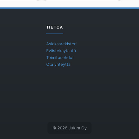
TAKKAPIIPPUPAKETTI
Ø150,3M,MUS
määrä
TIETOA
Asiakasrekisteri
Evästekäytäntö
Toimitusehdot
Ota yhteyttä
© 2026 Jukira Oy