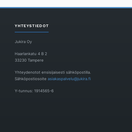
YHTEYSTIEDOT
Jukira Oy
Haarlankatu 4 B 2
33230 Tampere
Yhteydenotot ensisijaisesti sähköpostilla.
Sähköpostiosoite
asiakaspalvelu@jukira.fi
Y-tunnus: 1914565-6