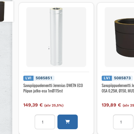
LVI
5085851
LVI
5085873
Savupiippuelementti Jeremias DWETN ECO
Savupiippuelementti 
Piipun jatko-osa 1mØ115rst
OSA 0,25M, Ø150, MU
149,39
€
139,89
€
(alv 25,5%)
(alv 2
Savupiippuelementti
Savupiippu
Jeremias
Jeremias
DWETN
DWE50