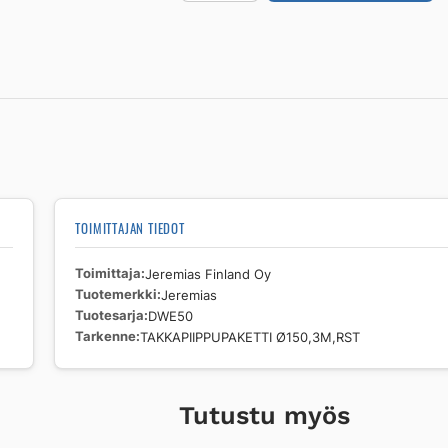
DWE50
TAKKAPIIPPUPAKETTI
Ø150,3M,RST
määrä
TOIMITTAJAN TIEDOT
Toimittaja
Jeremias Finland Oy
Tuotemerkki
Jeremias
Tuotesarja
DWE50
Tarkenne
TAKKAPIIPPUPAKETTI Ø150,3M,RST
Tutustu myös