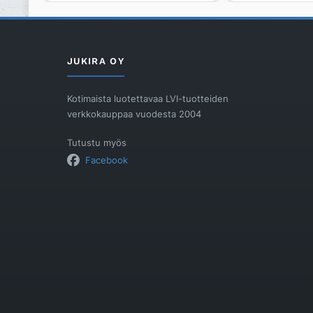
ECO
JATKO-
Piipun
OSA
jatko-
0,25M,
osa
Ø150,
JUKIRA OY
1mØ115rst
MUSTA
määrä
määrä
Kotimaista luotettavaa LVI-tuotteiden
verkkokauppaa vuodesta 2004
Tutustu myös
Facebook