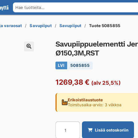
eyttä
Hae tuotteita...
 ja varaosat
Savupiiput
Savupiiput
Tuote 5085855
Savupiippuelementti J
Ø150,3M,RST
LVI
5085855
1269,38
€
(alv 25,5%)
Erikoistilaustuote
Toimitusaika-arvio: 3 viikkoa
Savupiippuelementti
Lisää ostoskoriin
Jeremias