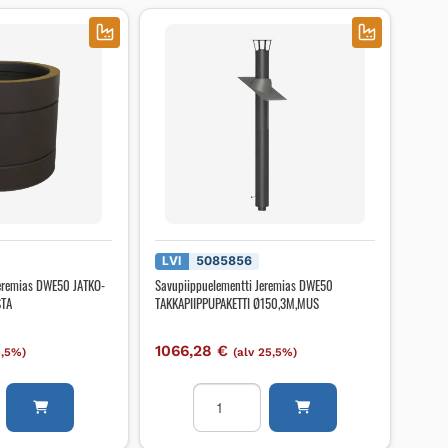
LVI
5085856
Jeremias DWE50 JATKO-
Savupiippuelementti Jeremias DWE50
STA
TAKKAPIIPPUPAKETTI Ø150,3M,MUS
1066,28
€
5,5%)
(alv 25,5%)
elementti
Savupiippuelementti
Jeremias
DWE50