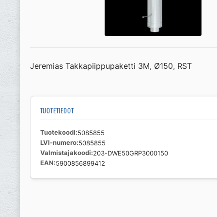
Jeremias Takkapiippupaketti 3M, Ø150, RST
TUOTETIEDOT
Tuotekoodi
5085855
LVI-numero
5085855
Valmistajakoodi
203-DWE50GRP3000150
EAN
5900856899412