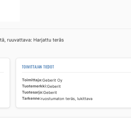
Geberit
ruostumaton
teräs,
lukittava
määrä
tä, ruuvattava: Harjattu teräs
TOIMITTAJAN TIEDOT
Toimittaja
Geberit Oy
Tuotemerkki
Geberit
Tuotesarja
Geberit
Tarkenne
ruostumaton teräs, lukittava