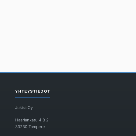
YHTEYSTIEDOT
Jukira Oy
Haarlankatu 4 B 2
33230 Tampere