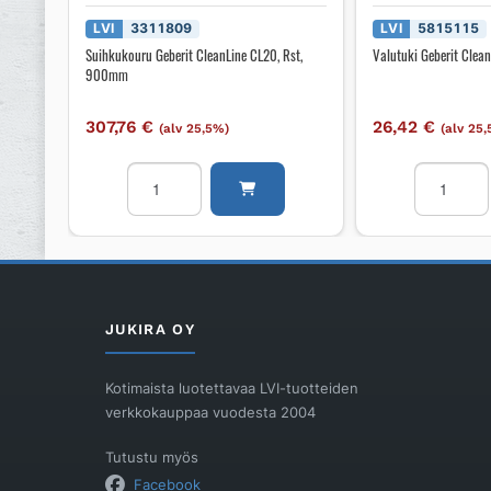
LVI
3311809
LVI
5815115
Suihkukouru Geberit CleanLine CL20, Rst,
Valutuki Geberit Clean
900mm
307,76
€
26,42
€
(alv 25,5%)
(alv 25
Suihkukouru
Valutuki
Geberit
Geberit
CleanLine
CleanLine
CL20,
lattiakaivol
Rst,
määrä
900mm
määrä
JUKIRA OY
Kotimaista luotettavaa LVI-tuotteiden
verkkokauppaa vuodesta 2004
Tutustu myös
Facebook