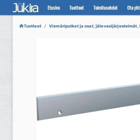
Etusivu
Tuotteet
Toimitusehdot
Ota yht
Siirry
Siirry
navigointiin
sisältöön
Tuotteet
Viemäriputket ja osat, jätevesijärjestelmät, 