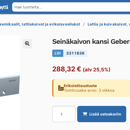
eyttä
Hae tuotteita...
kemikaalit, lattiakaivot ja erikoisvesilukot
Lattia ja kuivakaivot,
Seinäkaivon kansi Geberi
LVI
3311836
288,32
€
(alv 25,5%)
Erikoistilaustuote
Toimitusaika-arvio: 3 viikkoa
Seinäkaivon
Lisää ostoskoriin
kansi
Geberit