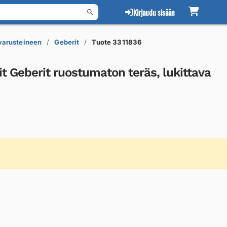
Kirjaudu sisään
 varusteineen
Geberit
Tuote 3311836
t Geberit ruostumaton teräs, lukittava