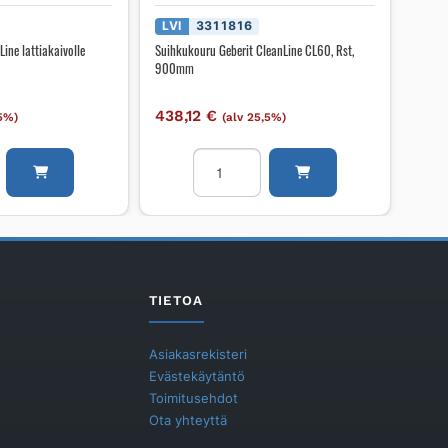
LVI
3311816
Line lattiakaivolle
Suihkukouru Geberit CleanLine CL60, Rst,
900mm
438,12
€
,5%)
(alv 25,5%)
Suihkukouru
Geberit
CleanLine
le
CL60,
Rst,
900mm
määrä
TIETOA
Asiakasrekisteri
Evästekäytäntö
Toimitusehdot
Ota yhteyttä