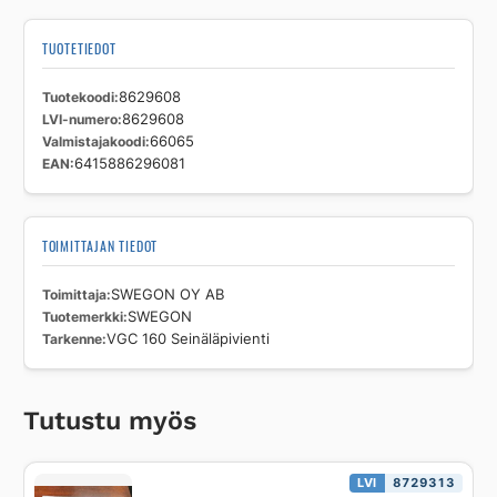
TUOTETIEDOT
Tuotekoodi
8629608
LVI-numero
8629608
Valmistajakoodi
66065
EAN
6415886296081
TOIMITTAJAN TIEDOT
Toimittaja
SWEGON OY AB
Tuotemerkki
SWEGON
Tarkenne
VGC 160 Seinäläpivienti
Tutustu myös
LVI
8729313