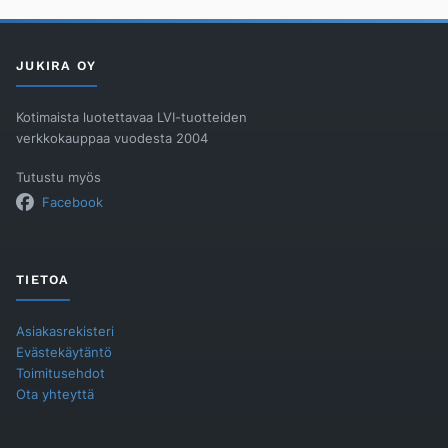
(RGVB
määrä
JUKIRA OY
Kotimaista luotettavaa LVI-tuotteiden
verkkokauppaa vuodesta 2004
Tutustu myös
Facebook
TIETOA
Asiakasrekisteri
Evästekäytäntö
Toimitusehdot
Ota yhteyttä