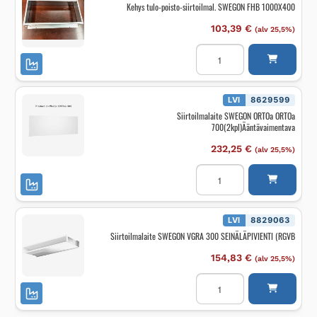
Kehys tulo-poisto-siirtoilmal. SWEGON FHB 1000X400
103,39
€
(alv 25,5%)
Kehys
tulo-
poisto-
siirtoilmal.
SWEGON
FHB
LVI
8629599
1000X400
Siirtoilmalaite SWEGON ORTOa ORTOa
määrä
700(2kpl)Ääntävaimentava
232,25
€
(alv 25,5%)
Siirtoilmalaite
SWEGON
ORTOa
ORTOa
700(2kpl)Ääntävaimentav
määrä
LVI
8829063
Siirtoilmalaite SWEGON VGRA 300 SEINÄLÄPIVIENTI (RGVB
154,83
€
(alv 25,5%)
Siirtoilmalaite
SWEGON
VGRA
300
SEINÄLÄPIVIENTI