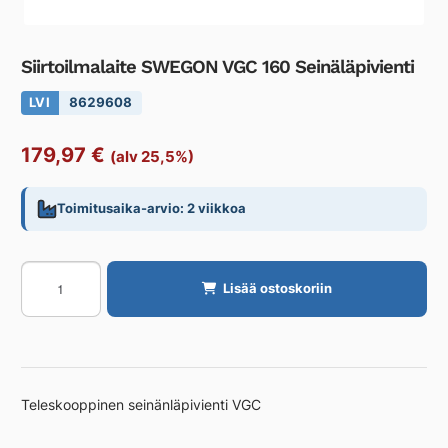
Siirtoilmalaite SWEGON VGC 160 Seinäläpivienti
LVI
8629608
179,97
€
(alv 25,5%)
Toimitusaika-arvio: 2 viikkoa
Siirtoilmalaite
Lisää ostoskoriin
SWEGON
VGC
160
Seinäläpivienti
määrä
Teleskooppinen seinänläpivienti VGC