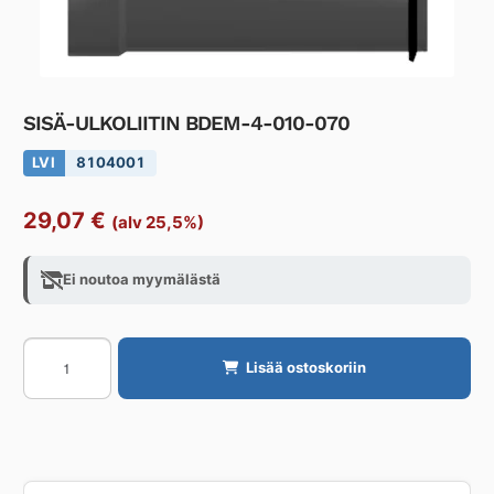
SISÄ-ULKOLIITIN BDEM-4-010-070
LVI
8104001
29,07
€
(alv 25,5%)
Ei noutoa myymälästä
SISÄ-
Lisää ostoskoriin
ULKOLIITIN
BDEM-
4-
010-
070