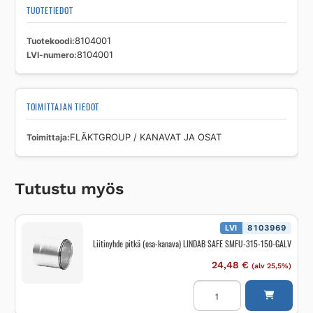
määrä
TUOTETIEDOT
Tuotekoodi
8104001
LVI-numero
8104001
TOIMITTAJAN TIEDOT
Toimittaja
FLÄKTGROUP / KANAVAT JA OSAT
Tutustu myös
LVI
8103969
Liitinyhde pitkä (osa-kanava) LINDAB SAFE SMFU-315-150-GALV
24,48
€
(alv 25,5%)
Liitinyhde
pitkä
(osa-