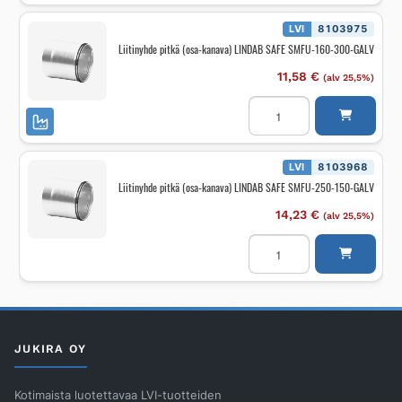
kanava)
LINDAB
SAFE
LVI
8103975
SMFU-
Liitinyhde pitkä (osa-kanava) LINDAB SAFE SMFU-160-300-GALV
315-
150-
GALV
11,58
€
(alv 25,5%)
määrä
Liitinyhde
pitkä
(osa-
kanava)
LINDAB
SAFE
LVI
8103968
SMFU-
Liitinyhde pitkä (osa-kanava) LINDAB SAFE SMFU-250-150-GALV
160-
300-
GALV
14,23
€
(alv 25,5%)
määrä
Liitinyhde
pitkä
(osa-
kanava)
LINDAB
SAFE
SMFU-
250-
150-
JUKIRA OY
GALV
määrä
Kotimaista luotettavaa LVI-tuotteiden