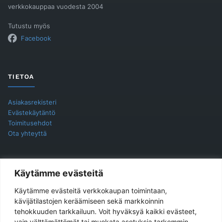
verkkokauppaa vuodesta 2004
Tutustu myös
Facebook
TIETOA
Asiakasrekisteri
Evästekäytäntö
Toimitusehdot
Ota yhteyttä
YHTEYSTIEDOT
Käytämme evästeitä
Käytämme evästeitä verkkokaupan toimintaan,
Jukira Oy
kävijätilastojen keräämiseen sekä markkoinnin
tehokkuuden tarkkailuun. Voit hyväksyä kaikki evästeet,
Haarlankatu 4 B 2
vain välttämättömät tai muokata asetuksia tarkemmin.