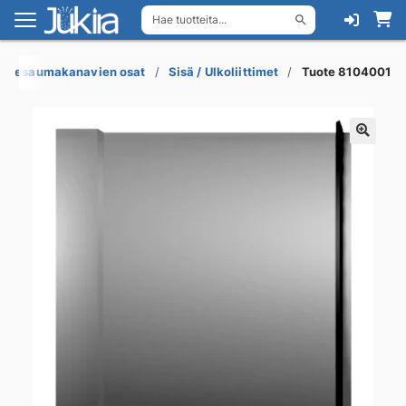
Hae tuotteita...
Siirry
Siirry
navigointiin
sisältöön
erresaumakanavien osat
Sisä / Ulkoliittimet
Tuote 8104001