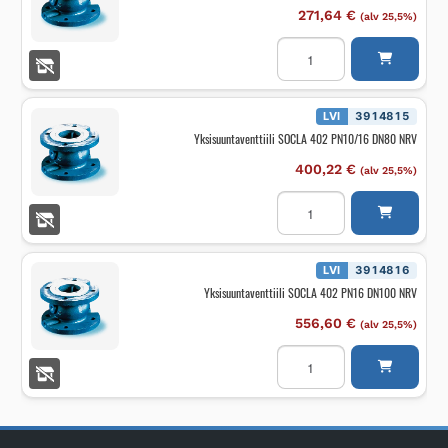
271,64
€
(alv 25,5%)
Yksisuuntaventtiili
SOCLA
402
PN16
DN65
NRV
LVI
3914815
määrä
Yksisuuntaventtiili SOCLA 402 PN10/16 DN80 NRV
400,22
€
(alv 25,5%)
Yksisuuntaventtiili
SOCLA
402
PN10/16
DN80
NRV
LVI
3914816
määrä
Yksisuuntaventtiili SOCLA 402 PN16 DN100 NRV
556,60
€
(alv 25,5%)
Yksisuuntaventtiili
SOCLA
402
PN16
DN100
NRV
määrä