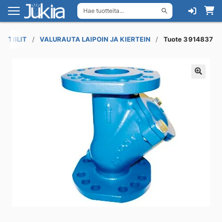
Hae tuotteita...
Siirry
Siirry
navigointiin
sisältöön
TTIILIT
VALURAUTA LAIPOIN JA KIERTEIN
Tuote 3914837