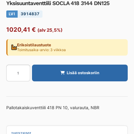
Yksisuuntaventtiili SOCLA 418 3144 DN125
LVI
3914837
1020,41
€
(alv 25,5%)
Erikoistilaustuote
Toimitusaika-arvio: 3 viikkoa
Yksisuuntaventtiili
Lisää ostoskoriin
SOCLA
418
3144
DN125
määrä
Pallotakaiskuventtiili 418 PN 10, valurauta, NBR
TUOTETIEDOT