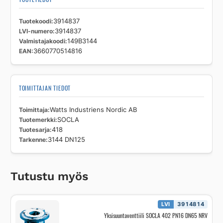
Tuotekoodi
3914837
LVI-numero
3914837
Valmistajakoodi
149B3144
EAN
3660770514816
TOIMITTAJAN TIEDOT
Toimittaja
Watts Industriens Nordic AB
Tuotemerkki
SOCLA
Tuotesarja
418
Tarkenne
3144 DN125
Tutustu myös
LVI
3914814
Yksisuuntaventtiili SOCLA 402 PN16 DN65 NRV