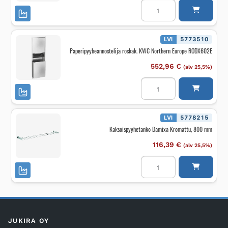
Wc-
paperiteline
Damixa
mattamusta
määrä
LVI
5773510
Paperipyyheannostelija roskak. KWC Northern Europe RODX602E
552,96
€
(alv 25,5%)
Paperipyyheannostelija
roskak.
KWC
Northern
Europe
RODX602E
LVI
5778215
määrä
Kaksoispyyhetanko Damixa Kromattu, 800 mm
116,39
€
(alv 25,5%)
Kaksoispyyhetanko
Damixa
Kromattu,
800
mm
määrä
JUKIRA OY