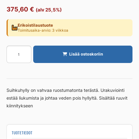
375,60
€
(alv 25,5%)
Erikoistilaustuote
Toimitusaika-arvio: 3 viikkoa
Saippuahylly
Lisää ostoskoriin
UNIDRAIN
Musta
määrä
Suihkuhylly on vahvaa ruostumatonta terästä. Urakuviointi
estää liukumista ja johtaa veden pois hyllyltä. Sisältää ruuvit
kiinnitykseen
TUOTETIEDOT