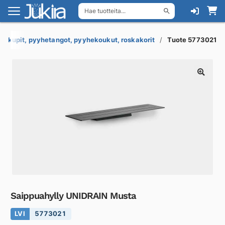
Hae tuotteita...
Siirry
Siirry
navigointiin
sisältöön
uakupit, pyyhetangot, pyyhekoukut, roskakorit
Tuote 5773021
Saippuahylly UNIDRAIN Musta
LVI
5773021