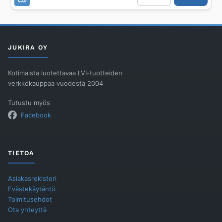
Glow
22x18x50mm,
2kpl,
mattakromi
määrä
JUKIRA OY
Kotimaista luotettavaa LVI-tuotteiden
verkkokauppaa vuodesta 2004
Tutustu myös
Facebook
TIETOA
Asiakasrekisteri
Evästekäytäntö
Toimitusehdot
Ota yhteyttä