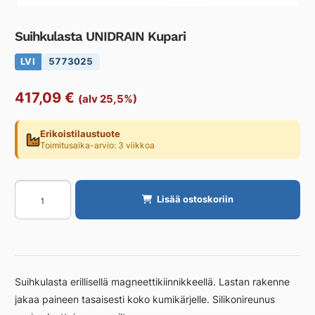
Suihkulasta UNIDRAIN Kupari
LVI
5773025
417,09
€
(alv 25,5%)
Erikoistilaustuote
Toimitusaika-arvio: 3 viikkoa
Suihkulasta
Lisää ostoskoriin
UNIDRAIN
Kupari
määrä
Suihkulasta erillisellä magneettikiinnikkeellä. Lastan rakenne
jakaa paineen tasaisesti koko kumikärjelle. Silikonireunus