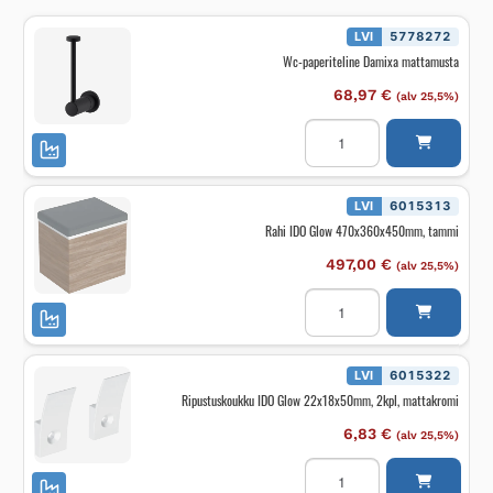
LVI
5778272
Wc-paperiteline Damixa mattamusta
68,97
€
(alv 25,5%)
Wc-
paperiteline
Damixa
mattamusta
määrä
LVI
6015313
Rahi IDO Glow 470x360x450mm, tammi
497,00
€
(alv 25,5%)
Rahi
IDO
Glow
470x360x450mm,
tammi
määrä
LVI
6015322
Ripustuskoukku IDO Glow 22x18x50mm, 2kpl, mattakromi
6,83
€
(alv 25,5%)
Ripustuskoukku
IDO