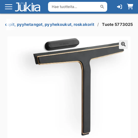
Hae tuotteita...
Siirry
Siirry
navigointiin
sisältöön
uakupit, pyyhetangot, pyyhekoukut, roskakorit
Tuote 5773025