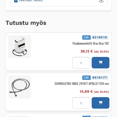
Tekniset tiedot
Tutustu myös
LVI
6219510
Pesukoneventtiili Oras Oras 182
38,12
€
(alv 25,5%)
Pesukoneventtiili
Oras
Oras
182
määrä
LVI
6510177
SUIHKULETKU ORAS 241017 APOLLO 1750 mm
14,89
€
(alv 25,5%)
SUIHKULETKU
ORAS
241017
APOLLO
1750
mm