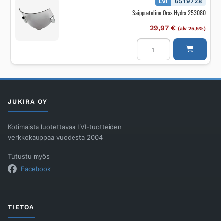
LVI
6519728
määrä
Saippuateline Oras Hydra 253080
29,97
€
(alv 25,5%)
Saippuateline
Oras
Hydra
253080
määrä
JUKIRA OY
Kotimaista luotettavaa LVI-tuotteiden
verkkokauppaa vuodesta 2004
Tutustu myös
Facebook
TIETOA