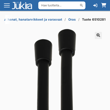
Hae tuotteita...
Siirry
Siirry
navigointiin
sisältöön
Muut hanat, hanatarvikkeet ja varaosat
Oras
Tuote 6510281