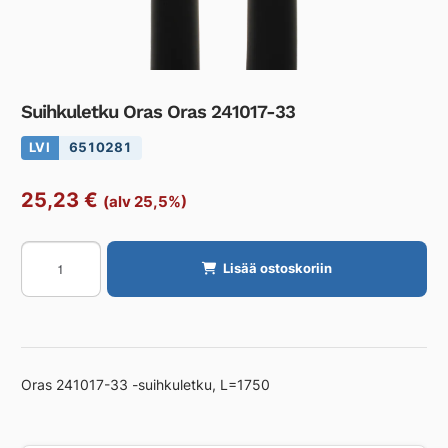
Suihkuletku Oras Oras 241017-33
LVI
6510281
25,23
€
(alv 25,5%)
Suihkuletku
Lisää ostoskoriin
Oras
Oras
241017-
33
määrä
Oras 241017-33 -suihkuletku, L=1750