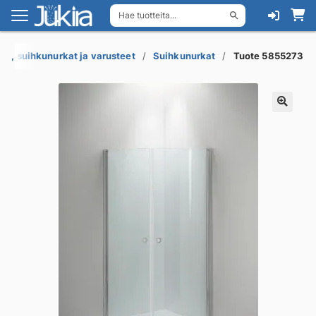
Hae tuotteita...
Siirry
Siirry
navigointiin
sisältöön
t , suihkunurkat ja varusteet
Suihkunurkat
Tuote 5855273