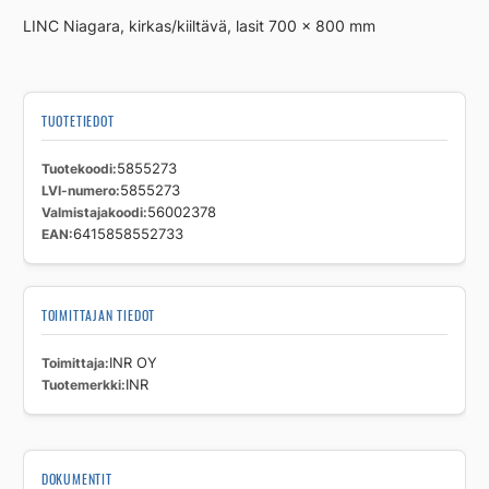
70x80
LINC Niagara, kirkas/kiiltävä, lasit 700 x 800 mm
määrä
TUOTETIEDOT
Tuotekoodi
5855273
LVI-numero
5855273
Valmistajakoodi
56002378
EAN
6415858552733
TOIMITTAJAN TIEDOT
Toimittaja
INR OY
Tuotemerkki
INR
DOKUMENTIT