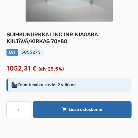
SUIHKUNURKKA LINC INR NIAGARA
KIILTÄVÄ/KIRKAS 70×80
LVI
5855273
1052,31
€
(alv 25,5%)
Toimitusaika-arvio: 2 viikkoa
SUIHKUNURKKA
Lisää ostoskoriin
LINC
INR
NIAGARA
KIILTÄVÄ/KIRKAS