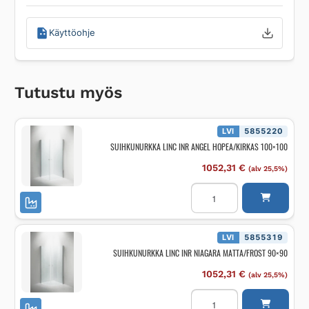
Käyttöohje
Tutustu myös
LVI
5855220
SUIHKUNURKKA LINC INR ANGEL HOPEA/KIRKAS 100×100
1052,31
€
(alv 25,5%)
SUIHKUNURKKA
LINC
INR
ANGEL
HOPEA/KIRKAS
100x100
LVI
5855319
määrä
SUIHKUNURKKA LINC INR NIAGARA MATTA/FROST 90×90
1052,31
€
(alv 25,5%)
SUIHKUNURKKA
LINC