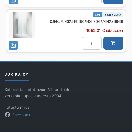
INR
NIAGARA
MATTA/FROST
90x90
LVI
5855229
määrä
SUIHKUNURKKA LINC INR ANGEL HOPEA/KIRKAS 90×90
1052,31
€
(alv 25,5%)
SUIHKUNURKKA
LINC
INR
ANGEL
HOPEA/KIRKAS
90x90
määrä
JUKIRA OY
Kotimaista luotettavaa LVI-tuotteiden
verkkokauppaa vuodesta 2004
Tutustu myös
Facebook