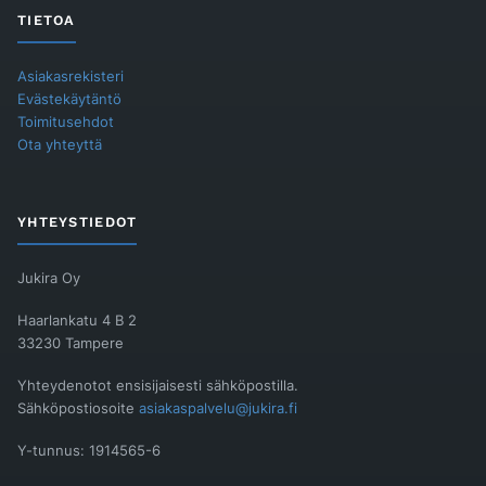
TIETOA
Asiakasrekisteri
Evästekäytäntö
Toimitusehdot
Ota yhteyttä
YHTEYSTIEDOT
Jukira Oy
Haarlankatu 4 B 2
33230 Tampere
Yhteydenotot ensisijaisesti sähköpostilla.
Sähköpostiosoite
asiakaspalvelu@jukira.fi
Y-tunnus: 1914565-6