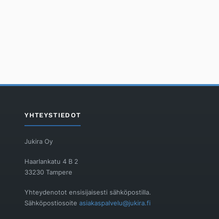
YHTEYSTIEDOT
Jukira Oy
Haarlankatu 4 B 2
33230 Tampere
Yhteydenotot ensisijaisesti sähköpostilla.
Sähköpostiosoite
asiakaspalvelu@jukira.fi