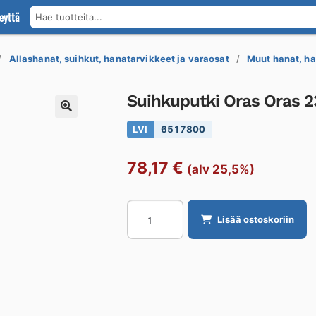
eyttä
Hae tuotteita...
Allashanat, suihkut, hanatarvikkeet ja varaosat
Muut hanat, ha
Suihkuputki Oras Oras 2
LVI
6517800
78,17
€
(alv 25,5%)
Suihkuputki
Lisää ostoskoriin
Oras
Oras
231021
määrä