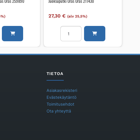
ras Oras 259890
Juoksuputki Oras Oras 211430
27,30
€
,5%)
(alv 25,5%)
gon
Juoksuputki
Oras
Oras
211430
määrä
TIETOA
Asiakasrekisteri
Evästekäytäntö
Toimitusehdot
Ota yhteyttä