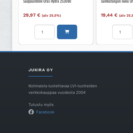
Saippuateline Oras Hydra 253080
Suihkutangon liuku O
29,97
€
19,44
€
(alv 25,5%)
(alv 25
Saippuateline
Suihkutan
Oras
liuku
Hydra
Oras
253080
Oras
määrä
259890
määrä
JUKIRA OY
Kotimaista luotettavaa LVI-tuotteiden
verkkokauppaa vuodesta 2004
Tutustu myös
Facebook