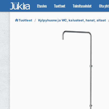
Etusivu
Tuotteet
Toimitusehdot
Ota yht
Siirry
Siirry
navigointiin
sisältöön
Tuotteet
Kylpyhuone ja WC, kalusteet, hanat, altaat