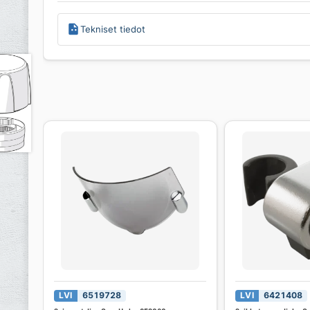
Tekniset tiedot
LVI
6519728
LVI
6421408