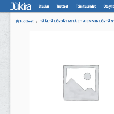
Etusivu
Tuotteet
Toimitusehdot
Ota yht
Siirry
Siirry
navigointiin
sisältöön
Tuotteet
TÄÄLTÄ LÖYDÄT MITÄ ET AIEMMIN LÖYTÄN