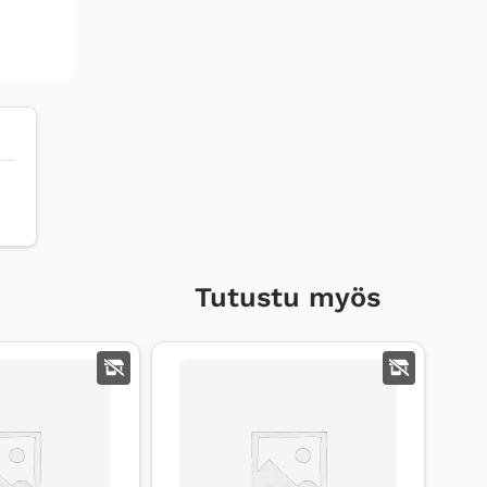
+
G3
SUODATINMATTO
määrä
Tutustu myös