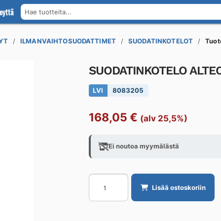
eyttä
Hae tuotteita...
YT
ILMANVAIHTOSUODATTIMET
SUODATINKOTELOT
Tuot
SUODATINKOTELO ALTEC
LVI
8083205
168,05
€
(alv 25,5%)
Ei noutoa myymälästä
SUODATINKOTELO
Lisää ostoskoriin
ALTECH
ASK
315