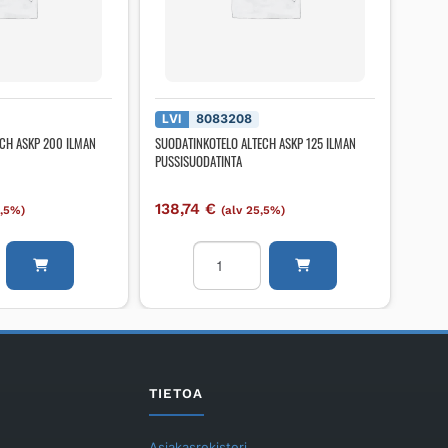
LVI
8083208
ECH ASKP 200 ILMAN
SUODATINKOTELO ALTECH ASKP 125 ILMAN
PUSSISUODATINTA
138,74
€
5,5%)
(alv 25,5%)
NKOTELO
SUODATINKOTELO
ALTECH
ASKP
125
ILMAN
DATINTA
PUSSISUODATINTA
määrä
TIETOA
Asiakasrekisteri