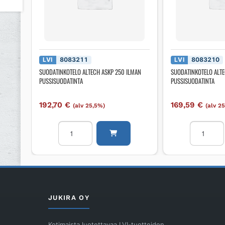
LVI
8083211
LVI
8083210
SUODATINKOTELO ALTECH ASKP 250 ILMAN
SUODATINKOTELO ALT
PUSSISUODATINTA
PUSSISUODATINTA
192,70
€
169,59
€
(alv 25,5%)
(alv 2
SUODATINKOTELO
SUODATI
ALTECH
ALTECH
ASKP
ASKP
250
200
ILMAN
ILMAN
PUSSISUODATINTA
PUSSISUO
määrä
määrä
JUKIRA OY
Kotimaista luotettavaa LVI-tuotteiden