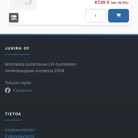
67,55
€
(alv 25,5%)
SUODATINPAKKAUS
ALTECH
NO
9
VALLOX
ILMAVA
250,
-
D
JUKIRA OY
määrä
Kotimaista luotettavaa LVI-tuotteiden
verkkokauppaa vuodesta 2004
Tutustu myös
Facebook
TIETOA
Asiakasrekisteri
Evästekäytäntö