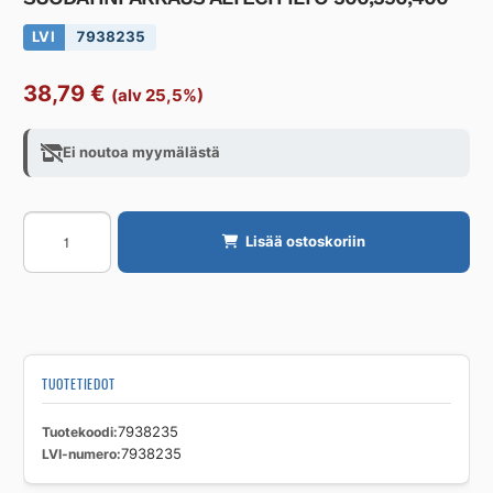
LVI
7938235
38,79
€
(alv 25,5%)
Ei noutoa myymälästä
SUODATINPAKKAUS
Lisää ostoskoriin
ALTECH
ILTO
300,350,400
määrä
TUOTETIEDOT
Tuotekoodi
7938235
LVI-numero
7938235