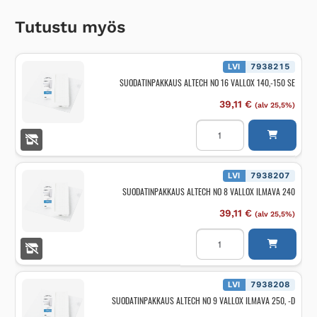
Tutustu myös
LVI
7938215
SUODATINPAKKAUS ALTECH NO 16 VALLOX 140,-150 SE
39,11
€
(alv 25,5%)
SUODATINPAKKAUS
ALTECH
NO
16
VALLOX
140,-150
LVI
7938207
SE
SUODATINPAKKAUS ALTECH NO 8 VALLOX ILMAVA 240
määrä
39,11
€
(alv 25,5%)
SUODATINPAKKAUS
ALTECH
NO
8
VALLOX
ILMAVA
LVI
7938208
240
SUODATINPAKKAUS ALTECH NO 9 VALLOX ILMAVA 250, -D
määrä