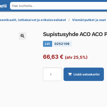
eyttä
Hae tuotteita...
kemikaalit, lattiakaivot ja erikoisvesilukot
Viemäriputket ja osat
Supistusyhde ACO ACO P
LVI
0252109
66,63
€
(alv 25,5%)
Supistusyhde
Lisää ostoskoriin
ACO
ACO
PIPE
75-
110
AISI316