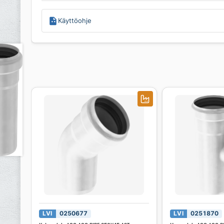
Käyttöohje
LVI
0250677
LVI
0251870