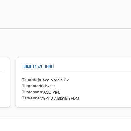
EPDM
määrä
TOIMITTAJAN TIEDOT
Toimittaja
Aco Nordic Oy
Tuotemerkki
ACO
Tuotesarja
ACO PIPE
Tarkenne
75-110 AISI316 EPDM