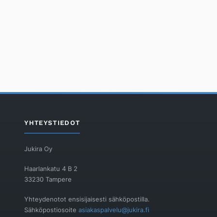
YHTEYSTIEDOT
Jukira Oy
Haarlankatu 4 B 2
33230 Tampere
Yhteydenotot ensisijaisesti sähköpostilla.
Sähköpostiosoite
asiakaspalvelu@jukira.fi