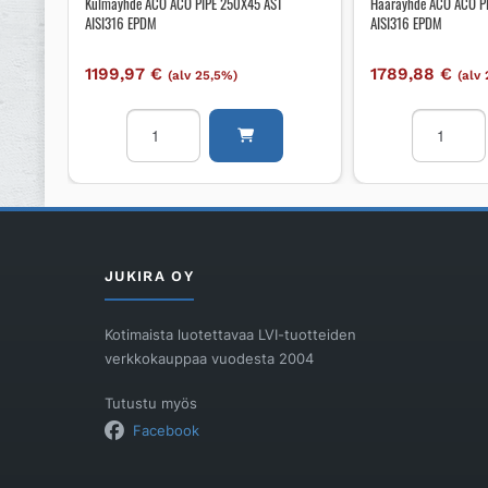
Kulmayhde ACO ACO PIPE 250X45 AST
Haarayhde ACO ACO PI
AISI316 EPDM
AISI316 EPDM
1199,97
€
1789,88
€
(alv 25,5%)
(alv
Kulmayhde
Haarayhd
ACO
ACO
ACO
ACO
PIPE
PIPE
250X45
315-
AST
250X87.5
AISI316
AST
JUKIRA OY
EPDM
AISI316
määrä
EPDM
Kotimaista luotettavaa LVI-tuotteiden
määrä
verkkokauppaa vuodesta 2004
Tutustu myös
Facebook