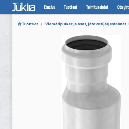
Etusivu
Tuotteet
Toimitusehdot
Ota yht
Siirry
Siirry
navigointiin
sisältöön
Tuotteet
Viemäriputket ja osat, jätevesijärjestelmät, 