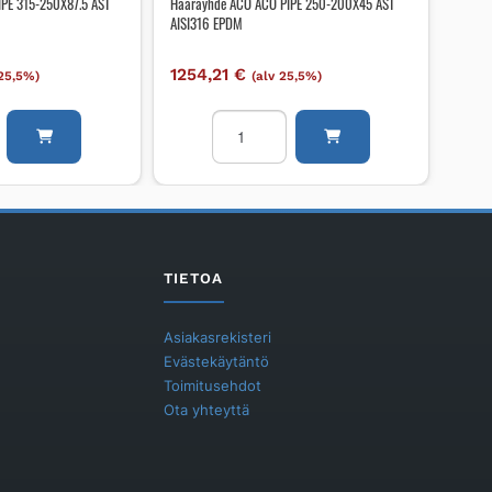
PE 315-250X87.5 AST
Haarayhde ACO ACO PIPE 250-200X45 AST
AISI316 EPDM
1254,21
€
 25,5%)
(alv 25,5%)
e
Haarayhde
ACO
ACO
PIPE
250-
200X45
AST
TIETOA
AISI316
EPDM
Asiakasrekisteri
määrä
Evästekäytäntö
Toimitusehdot
Ota yhteyttä