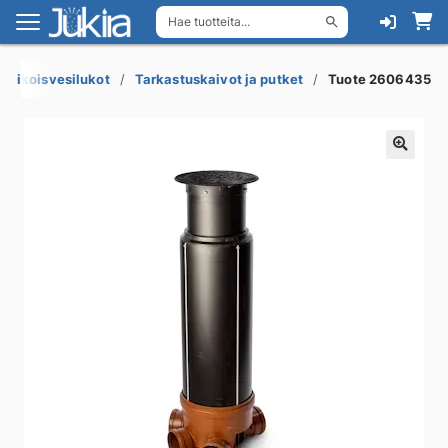
Hae tuotteita...
Siirry
Siirry
navigointiin
sisältöön
a erikoisvesilukot
Tarkastuskaivot ja putket
Tuote 2606435