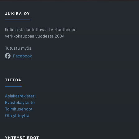
400/110
2,2m
määrä
JUKIRA OY
Kotimaista luotettavaa LVI-tuotteiden
verkkokauppaa vuodesta 2004
Tutustu myös
Facebook
TIETOA
Asiakasrekisteri
Evästekäytäntö
Toimitusehdot
Ota yhteyttä
YHTEYSTIEDOT