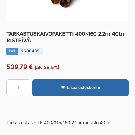
TARKASTUSKAIVOPAKETTI 400×160 2,2m 40tn
RISTEÄVÄ
LVI
2606435
509,79
€
(alv 25,5%)
TARKASTUSKAIVOPAKETTI
Lisää ostoskoriin
400x160
2,2m
40tn
RISTEÄVÄ
määrä
Tarkastuskaivo TK 400/315/160 2,2m kansisto 40 tn