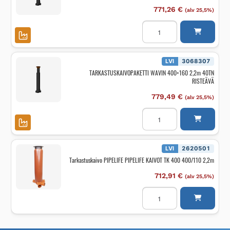
771,26
€
(alv 25,5%)
TARKASTUSKAIVOPAKETT
WAVIN
400x110
2,2m
40TN
RISTEÄVÄ
LVI
3068307
määrä
TARKASTUSKAIVOPAKETTI WAVIN 400×160 2,2m 40TN
RISTEÄVÄ
779,49
€
(alv 25,5%)
TARKASTUSKAIVOPAKETT
WAVIN
400x160
2,2m
40TN
RISTEÄVÄ
LVI
2620501
määrä
Tarkastuskaivo PIPELIFE PIPELIFE KAIVOT TK 400 400/110 2,2m
712,91
€
(alv 25,5%)
Tarkastuskaivo
PIPELIFE
PIPELIFE
KAIVOT
TK
400