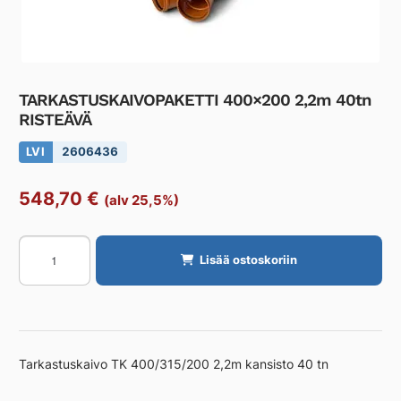
TARKASTUSKAIVOPAKETTI 400×200 2,2m 40tn
RISTEÄVÄ
LVI
2606436
548,70
€
(alv 25,5%)
TARKASTUSKAIVOPAKETTI
Lisää ostoskoriin
400x200
2,2m
40tn
RISTEÄVÄ
määrä
Tarkastuskaivo TK 400/315/200 2,2m kansisto 40 tn