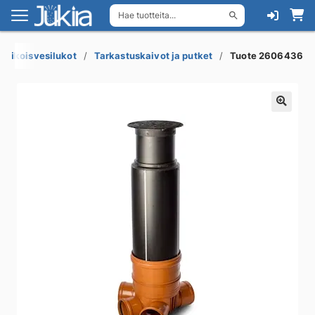
Hae tuotteita...
Siirry
Siirry
navigointiin
sisältöön
a erikoisvesilukot
Tarkastuskaivot ja putket
Tuote 2606436