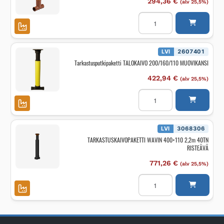
294,36
€
(alv 25,5%)
Tarkastusputkipaketti
TALOKAIVO
200/160/110
40
tn
määrä
LVI
2607401
Tarkastusputkipaketti TALOKAIVO 200/160/110 MUOVIKANSI
422,94
€
(alv 25,5%)
Tarkastusputkipaketti
TALOKAIVO
200/160/110
MUOVIKANSI
määrä
LVI
3068306
TARKASTUSKAIVOPAKETTI WAVIN 400×110 2,2m 40TN
RISTEÄVÄ
771,26
€
(alv 25,5%)
TARKASTUSKAIVOPAKETT
WAVIN
400x110
2,2m
40TN
RISTEÄVÄ
määrä