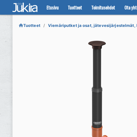
Etusivu
Tuotteet
Toimitusehdot
Ota yht
Siirry
Siirry
navigointiin
sisältöön
Tuotteet
Viemäriputket ja osat, jätevesijärjestelmät, 