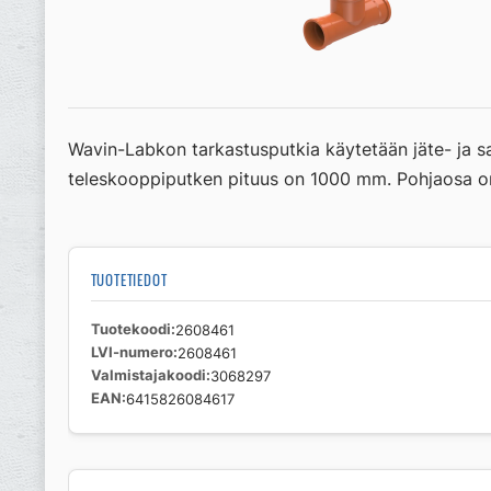
Wavin-Labkon tarkastusputkia käytetään jäte- ja 
teleskooppiputken pituus on 1000 mm. Pohjaosa on
TUOTETIEDOT
Tuotekoodi
2608461
LVI-numero
2608461
Valmistajakoodi
3068297
EAN
6415826084617