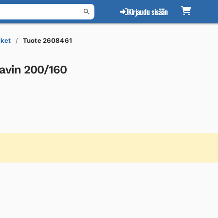
Kirjaudu sisään
tket
Tuote 2608461
avin 200/160