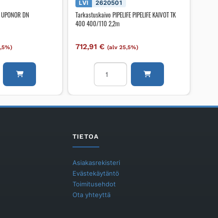
LVI
2620501
ti UPONOR DN
Tarkastuskaivo PIPELIFE PIPELIFE KAIVOT TK
400 400/110 2,2m
712,91
€
5,5%)
(alv 25,5%)
aivopaketti
Tarkastuskaivo
PIPELIFE
PIPELIFE
RISTEÄVÄ
KAIVOT
TK
400
400/110
TIETOA
2,2m
määrä
Asiakasrekisteri
Evästekäytäntö
Toimitusehdot
Ota yhteyttä