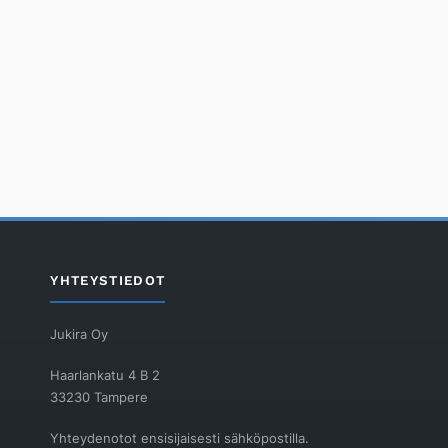
YHTEYSTIEDOT
Jukira Oy
Haarlankatu 4 B 2
33230 Tampere
Yhteydenotot ensisijaisesti sähköpostilla.