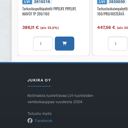
LVI
2610216
LVI
2620030
Tarkastusputkipaketti PIPELIFE PIPELIFE
Tarkastuskaivopaket
KAIVOT TP 200/160
160/PRO/RISTEÄVÄ
386,11
€
447,56
€
(alv 25,5%)
(alv 2
Tarkastusputkipaketti
Tarkastusk
PIPELIFE
UPONOR
PIPELIFE
DN
KAIVOT
160/PRO/
TP
määrä
200/160
määrä
JUKIRA OY
Kotimaista luotettavaa LVI-tuotteiden
verkkokauppaa vuodesta 2004
Tutustu myös
Facebook