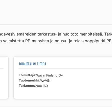
määrä
sadevesiviemäreiden tarkastus- ja huoltotoimenpiteissä. T
 valmistettu PP-muovista ja nousu- ja teleskooppiputki PE
TOIMITTAJAN TIEDOT
Toimittaja
Wavin Finland Oy
Tuotemerkki
WAVIN
Tarkenne
200/160