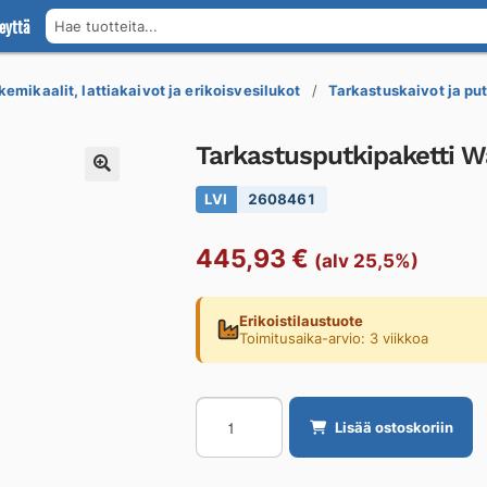
eyttä
Hae tuotteita...
kemikaalit, lattiakaivot ja erikoisvesilukot
Tarkastuskaivot ja pu
Tarkastusputkipaketti W
LVI
2608461
445,93
€
(alv 25,5%)
Erikoistilaustuote
Toimitusaika-arvio: 3 viikkoa
Tarkastusputkipaketti
Lisää ostoskoriin
Wavin
200/160