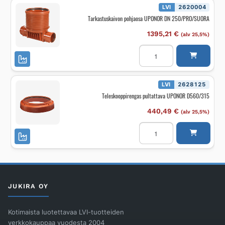
TASOTIIVISTE
LVI
2620004
määrä
Tarkastuskaivon pohjaosa UPONOR DN 250/PRO/SUORA
1395,21
€
(alv 25,5%)
Tarkastuskaivon
pohjaosa
UPONOR
DN
250/PRO/SUORA
määrä
LVI
2628125
Teleskooppirengas pultattava UPONOR D560/315
440,49
€
(alv 25,5%)
Teleskooppirengas
pultattava
UPONOR
D560/315
määrä
JUKIRA OY
Kotimaista luotettavaa LVI-tuotteiden
verkkokauppaa vuodesta 2004