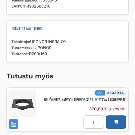
Valmistajakoodi
1050645
EAN
6414902588216
TOIMITTAJAN TIEDOT
Toimittaja
UPONOR INFRA OY
Tuotemerkki
UPONOR
Tarkenne
D200/160
Tutustu myös
LVI
2633014
NELIÖKEHYS KAIVOON UPONOR 315 LUKITTAVA TASOTIIVISTE
370,83
€
(alv 25,5%)
NELIÖKEHYS
KAIVOON
UPONOR
315
LUKITTAVA