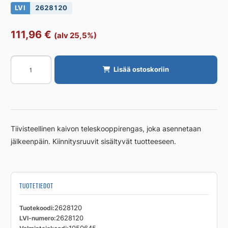
LVI
2628120
111,96
€
(alv 25,5%)
Teleskooppirengas
Lisää ostoskoriin
pultattava
UPONOR
D200/160
määrä
Tiivisteellinen kaivon teleskooppirengas, joka asennetaan
jälkeenpäin. Kiinnitysruuvit sisältyvät tuotteeseen.
TUOTETIEDOT
Tuotekoodi
2628120
LVI-numero
2628120