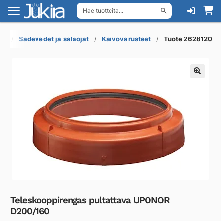
Hae tuotteita...
Siirry
Siirry
navigointiin
sisältöön
ot
Sadevedet ja salaojat
Kaivovarusteet
Tuote 2628120
Teleskooppirengas pultattava UPONOR
D200/160