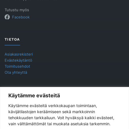
Tutustu myös
Facebook
TIETOA
Asiakasrekisteri
Evästekäytäntö
Toimitusehdot
Ota yhteyttä
YHTEYSTIEDOT
Käytämme evästeitä
Käytämme evästeitä verkkokaupan toimintaan,
Jukira Oy
kävijätilastojen keräämiseen sekä markkoinnin
tehokkuuden tarkkailuun. Voit hyväksyä kaikki evästeet,
Haarlankatu 4 B 2
vain välttämättömät tai muokata asetuksia tarkemmin.
33230 Tampere