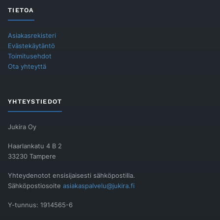
TIETOA
Asiakasrekisteri
Evästekäytäntö
Toimitusehdot
Ota yhteyttä
YHTEYSTIEDOT
Jukira Oy
Haarlankatu 4 B 2
33230 Tampere
Yhteydenotot ensisijaisesti sähköpostilla.
Sähköpostiosoite
asiakaspalvelu@jukira.fi
Y-tunnus: 1914565-6