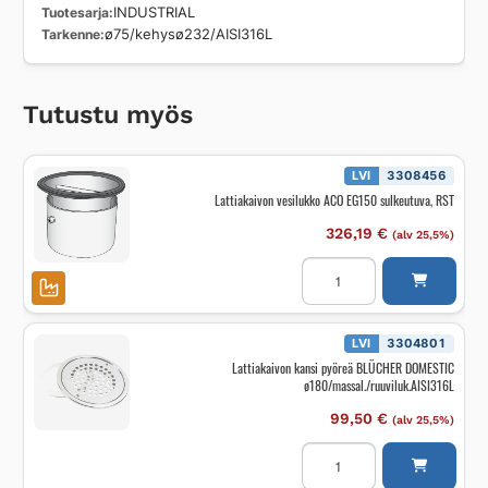
Tuotesarja
INDUSTRIAL
Tarkenne
ø75/kehysø232/AISI316L
Tutustu myös
LVI
3308456
Lattiakaivon vesilukko ACO EG150 sulkeutuva, RST
326,19
€
(alv 25,5%)
Lattiakaivon
vesilukko
ACO
EG150
sulkeutuva,
RST
LVI
3304801
määrä
Lattiakaivon kansi pyöreä BLÜCHER DOMESTIC
ø180/massal./ruuviluk.AISI316L
99,50
€
(alv 25,5%)
Lattiakaivon
kansi
pyöreä