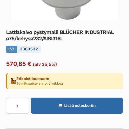
Lattiakaivo pystymalli BLÜCHER INDUSTRIAL
ø75/kehysø232/AISI316L
LVI
3303532
570,85
€
(alv 25,5%)
Erikoistilaustuote
Toimitusaika-arvio: 5 viikkoa
Lattiakaivo
Lisää ostoskoriin
pystymalli
BLÜCHER
INDUSTRIAL
ø75/kehysø232/AISI316L