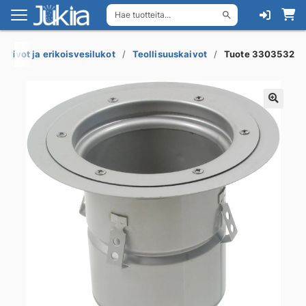
Hae tuotteita...
Siirry
Siirry
navigointiin
sisältöön
akaivot ja erikoisvesilukot
Teollisuuskaivot
Tuote 3303532