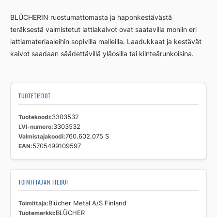
määrä
BLÜCHERIN ruostumattomasta ja haponkestävästä
teräksestä valmistetut lattiakaivot ovat saatavilla moniin eri
lattiamateriaaleihin sopivilla malleilla. Laadukkaat ja kestävät
kaivot saadaan säädettävillä yläosilla tai kiinteärunkoisina.
TUOTETIEDOT
Tuotekoodi
3303532
LVI-numero
3303532
Valmistajakoodi
760.602.075 S
EAN
5705499109597
TOIMITTAJAN TIEDOT
Toimittaja
Blücher Metal A/S Finland
Tuotemerkki
BLÜCHER