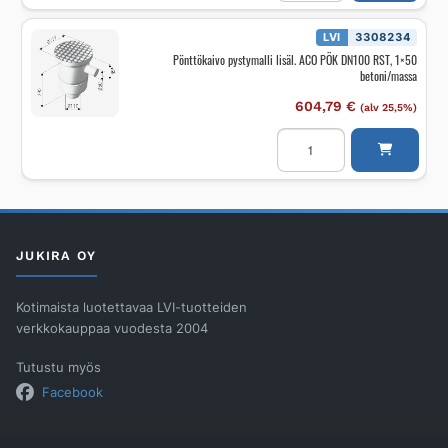
BLÜCHER
DOMESTIC
ø180/massal./ruuviluk.AIS
LVI
3308234
määrä
Pönttökaivo pystymalli lisäl. ACO PÖK DN100 RST, 1×50
betoni/massa
604,79
€
(alv 25,5%)
Pönttökaivo
pystymalli
lisäl.
ACO
PÖK
DN100
RST,
1x50
betoni/massa
JUKIRA OY
määrä
Kotimaista luotettavaa LVI-tuotteiden
verkkokauppaa vuodesta 2004
Tutustu myös
Facebook