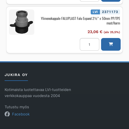
PE
d=110mm,
d1=90mm
LVI
2371173
määrä
Ylimenokappale FALUPLAST Falu Expand 2½” x 50mm PP/TPE
must/harm
23,06
€
(alv 25,5%)
Ylimenokappale
FALUPLAST
Falu
Expand
2½"
x
50mm
PP/TPE
must/harm
JUKIRA OY
määrä
Kotimaista luotettavaa LVI-tuotteiden
verkkokauppaa vuodesta 2004
Tutustu myös
Facebook