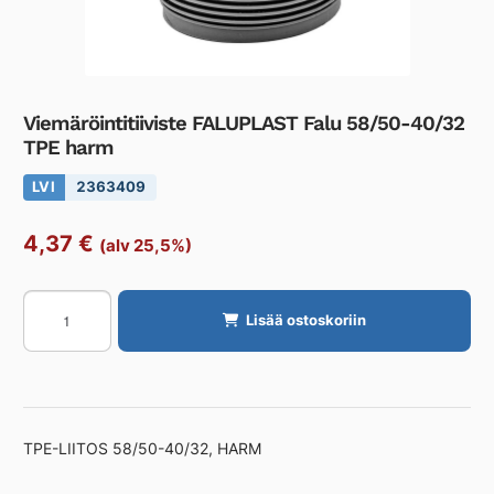
Viemäröintitiiviste FALUPLAST Falu 58/50-40/32
TPE harm
LVI
2363409
4,37
€
(alv 25,5%)
Viemäröintitiiviste
Lisää ostoskoriin
FALUPLAST
Falu
58/50-
40/32
TPE
TPE-LIITOS 58/50-40/32, HARM
harm
määrä