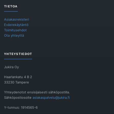
TIETOA
Asiakasrekisteri
Evästekäytäntö
Toimitusehdot
Ota yhteyttä
YHTEYSTIEDOT
Jukira Oy
Haarlankatu 4 B 2
33230 Tampere
Yhteydenotot ensisijaisesti sähköpostilla.
Sähköpostiosoite
asiakaspalvelu@jukira.fi
Y-tunnus: 1914565-6