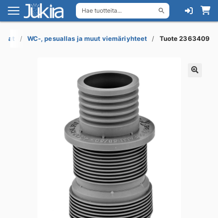
Hae tuotteita...
Siirry
Siirry
navigointiin
sisältöön
 osat
WC-, pesuallas ja muut viemäriyhteet
Tuote 2363409