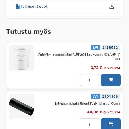
Tekniset tiedot
Tutustu myös
LVI
2488932
Pisto-/kierre muuntoliitin FALUPLAST Falu 40mm x G32/G40 PP
valk
3,72
€
(alv 25,5%)
Pisto-/kierre
muuntoliitin
FALUPLAST
Falu
40mm
x
LVI
2301166
G32/G40
Liitosyhde muhvilla Geberit PE d=110mm, d1=90mm
PP
valk
määrä
44,06
€
(alv 25,5%)
Liitosyhde
muhvilla
Geberit