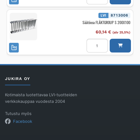
SV-
2-
K
300X300
LVI
8713006
määrä
Säätöosa FLÄKTGROUP S 200X100
60,14
€
(alv 25,5%)
Säätöosa
FLÄKTGROUP
S
200X100
määrä
JUKIRA OY
Kotimaista luotettavaa LVI-tuotteiden
verkkokauppaa vuodesta 2004
Tutustu myös
Facebook