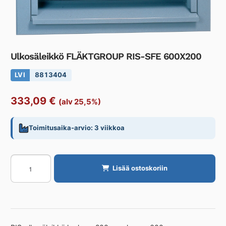
Ulkosäleikkö FLÄKTGROUP RIS-SFE 600X200
LVI
8813404
333,09
€
(alv 25,5%)
Toimitusaika-arvio: 3 viikkoa
Ulkosäleikkö
Lisää ostoskoriin
FLÄKTGROUP
RIS-
SFE
600X200
määrä