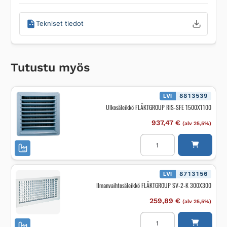
Tekniset tiedot
Tutustu myös
LVI
8813539
Ulkosäleikkö FLÄKTGROUP RIS-SFE 1500X1100
937,47
€
(alv 25,5%)
Ulkosäleikkö
FLÄKTGROUP
RIS-
SFE
1500X1100
määrä
LVI
8713156
Ilmanvaihtosäleikkö FLÄKTGROUP SV-2-K 300X300
259,89
€
(alv 25,5%)
Ilmanvaihtosäleikkö
FLÄKTGROUP