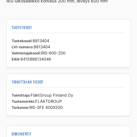
RIS-ulkosäleikkö korkeus 200 mm, leveys 600 mm
TUOTETIEDOT
Tuotekoodi
8813404
LVI-numero
8813404
Valmistajakoodi
RIS-600-200
EAN
6415888134046
TOIMITTAJAN TIEDOT
Toimittaja
FläktGroup Finland Oy
Tuotemerkki
FLÄKTGROUP
Tarkenne
RIS-SFE 600X200
DOKUMENTIT