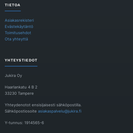
TIETOA
Asiakasrekisteri
Evästekäytäntö
Toimitusehdot
Ota yhteyttä
YHTEYSTIEDOT
Jukira Oy
Haarlankatu 4 B 2
33230 Tampere
Yhteydenotot ensisijaisesti sähköpostilla.
Sähköpostiosoite
asiakaspalvelu@jukira.fi
Y-tunnus: 1914565-6