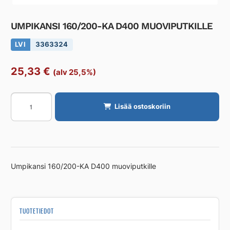
UMPIKANSI 160/200-KA D400 MUOVIPUTKILLE
LVI
3363324
25,33
€
(alv 25,5%)
UMPIKANSI
Lisää ostoskoriin
160/200-
KA
D400
MUOVIPUTKILLE
määrä
Umpikansi 160/200-KA D400 muoviputkille
TUOTETIEDOT