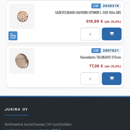
40
t
LVI
2639316
määrä
SADEVESIKANSI KAIVOON UPONOR L-500 40tn GRS
519,99
€
(alv 25,5%)
SADEVESIKANSI
KAIVOON
UPONOR
L-
500
40tn
LVI
2607821
GRS
Kaivonhattu TALOKAIVO 315mm
määrä
77,28
€
(alv 25,5%)
Kaivonhattu
TALOKAIVO
315mm
määrä
JUKIRA OY
Kotimaista luotettavaa LVI-tuotteiden