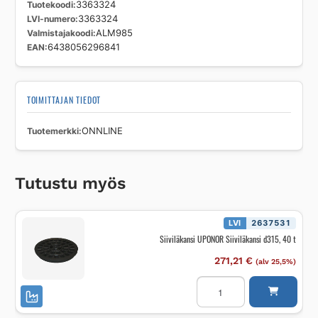
Tuotekoodi
3363324
LVI-numero
3363324
Valmistajakoodi
ALM985
EAN
6438056296841
TOIMITTAJAN TIEDOT
Tuotemerkki
ONNLINE
Tutustu myös
LVI
2637531
Siiviläkansi UPONOR Siiviläkansi d315, 40 t
271,21
€
(alv 25,5%)
Siiviläkansi
UPONOR
Siiviläkansi
d315,