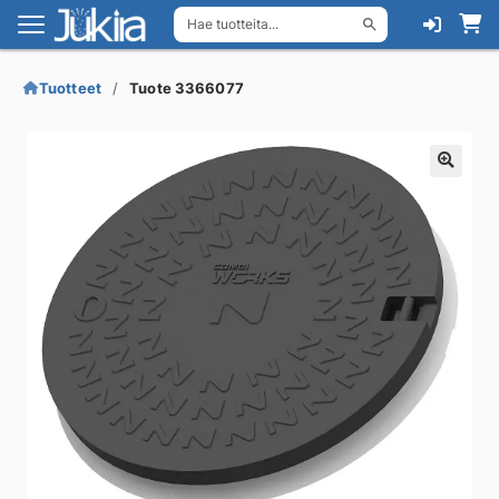
Hae tuotteita...
Siirry
Siirry
navigointiin
sisältöön
Tuotteet
Tuote 3366077