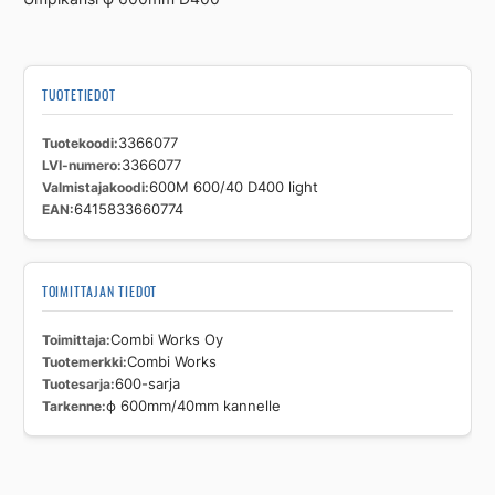
ϕ
600mm/40mm
kannelle
määrä
TUOTETIEDOT
Tuotekoodi
3366077
LVI-numero
3366077
Valmistajakoodi
600M 600/40 D400 light
EAN
6415833660774
TOIMITTAJAN TIEDOT
Toimittaja
Combi Works Oy
Tuotemerkki
Combi Works
Tuotesarja
600-sarja
Tarkenne
ϕ 600mm/40mm kannelle