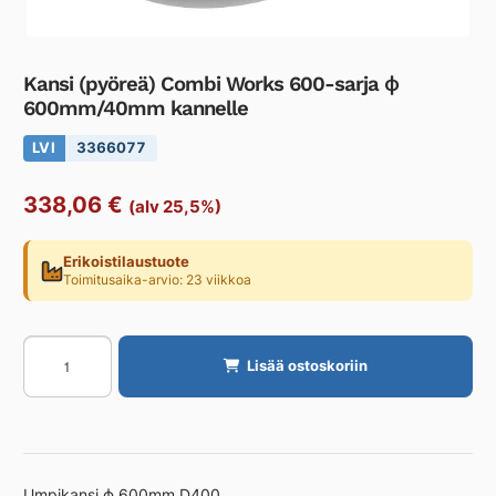
Kansi (pyöreä) Combi Works 600-sarja ϕ
600mm/40mm kannelle
LVI
3366077
338,06
€
(alv 25,5%)
Erikoistilaustuote
Toimitusaika-arvio: 23 viikkoa
Kansi
Lisää ostoskoriin
(pyöreä)
Combi
Works
600-
sarja
Umpikansi ϕ 600mm D400