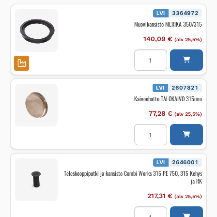
LVI
3364972
Muovikansisto MERIKA 350/315
140,09
€
(alv 25,5%)
Muovikansisto
MERIKA
350/315
määrä
LVI
2607821
Kaivonhattu TALOKAIVO 315mm
77,28
€
(alv 25,5%)
Kaivonhattu
TALOKAIVO
315mm
määrä
LVI
2646001
Teleskooppiputki ja kansisto Combi Works 315 PE 750, 315 Kehys
ja RK
217,31
€
(alv 25,5%)
Teleskooppiputki
ja