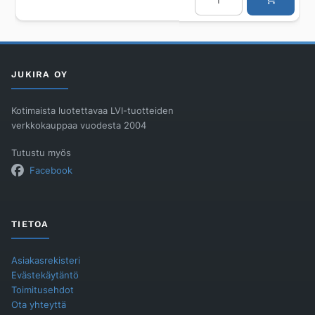
kansisto
Combi
Works
315
PE
750,
315
JUKIRA OY
Kehys
ja
RK
määrä
Kotimaista luotettavaa LVI-tuotteiden
verkkokauppaa vuodesta 2004
Tutustu myös
Facebook
TIETOA
Asiakasrekisteri
Evästekäytäntö
Toimitusehdot
Ota yhteyttä