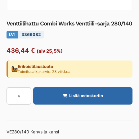
Venttiilihattu Combi Works Venttiili-sarja 280/140
LVI
3366082
436,44
€
(alv 25,5%)
Erikoistilaustuote
Toimitusaika-arvio: 23 viikkoa
Venttiilihattu
Lisää ostoskoriin
Combi
Works
Venttiili-
sarja
280/140
VE280/140 Kehys ja kansi
määrä