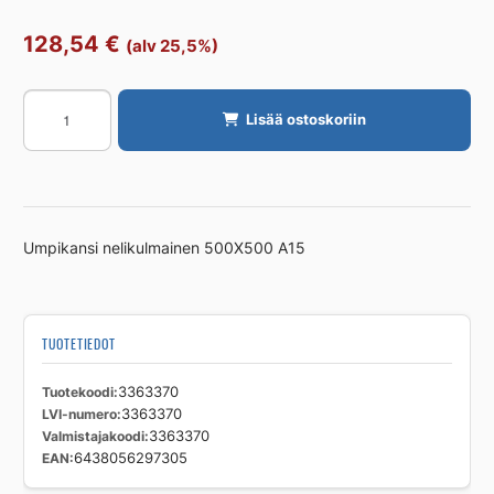
128,54
€
(alv 25,5%)
UMPIKANSI
Lisää ostoskoriin
SQ
500X500-
KA
A15
määrä
Umpikansi nelikulmainen 500X500 A15
TUOTETIEDOT
Tuotekoodi
3363370
LVI-numero
3363370
Valmistajakoodi
3363370
EAN
6438056297305