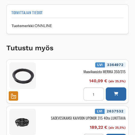
TOIMITTAJAN TIEDOT
Tuotemerkki
ONNLINE
Tutustu myös
LVI
3364972
Muovikansisto MERIKA 350/315
140,09
€
(alv 25,5%)
Muovikansisto
MERIKA
350/315
määrä
LVI
2637532
SADEVESIKANSI KAIVOON UPONOR 315 40tn LUKITTAVA
189,22
€
(alv 25,5%)