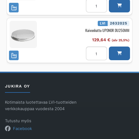
SADEVESIKANSI
KAIVOON
UPONOR
315
40tn
LUKITTAVA
LVI
2632025
määrä
Kaivonhattu UPONOR DU250MM
129,64
€
(alv 25,5%)
Kaivonhattu
UPONOR
DU250MM
määrä
JUKIRA OY
Kotimaista luotettavaa LVI-tuotteiden
verkkokauppaa vuodesta 2004
Tutustu myös
Facebook