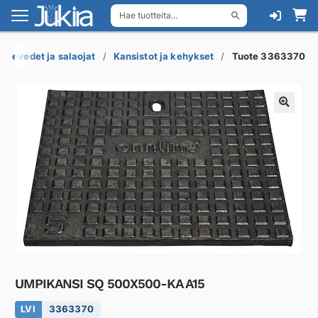
Hae tuotteita...
Siirry
Siirry
navigointiin
sisältöön
adevedet ja salaojat
Kansistot ja kehykset
Tuote 3363370
UMPIKANSI SQ 500X500-KA A15
LVI
3363370