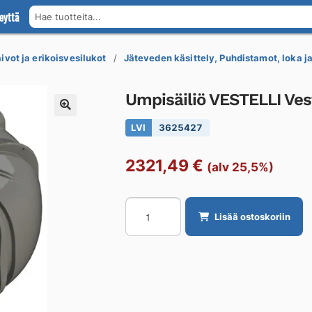
eyttä
Hae tuotteita...
ivot ja erikoisvesilukot
Jäteveden käsittely, Puhdistamot, loka ja
Umpisäiliö VESTELLI Ves
LVI
3625427
2321,49
€
(alv 25,5%)
Umpisäiliö
Lisää ostoskoriin
VESTELLI
Vestelli
Ympäristö
5000
määrä