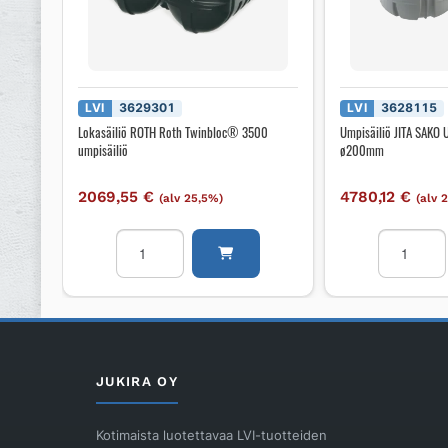
LVI
3629301
LVI
3628115
Lokasäiliö ROTH Roth Twinbloc® 3500
Umpisäiliö JITA SAKO 
umpisäiliö
ø200mm
2069,55
€
4780,12
€
(alv 25,5%)
(alv 
Lokasäiliö
Umpisäiliö
ROTH
JITA
Roth
SAKO
Twinbloc®
Umpisäiliö
3500
10400L,
umpisäiliö
tp
määrä
ø200mm
JUKIRA OY
määrä
Kotimaista luotettavaa LVI-tuotteiden