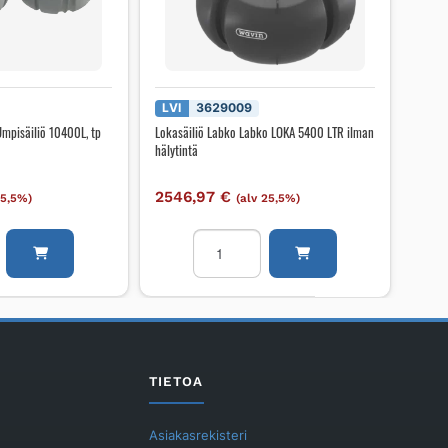
LVI
3629009
Umpisäiliö 10400L, tp
Lokasäiliö Labko Labko LOKA 5400 LTR ilman
hälytintä
2546,97
€
25,5%)
(alv 25,5%)
Lokasäiliö
Labko
Labko
LOKA
5400
LTR
ilman
TIETOA
hälytintä
määrä
Asiakasrekisteri