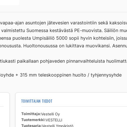
vapaa-ajan asuntojen jätevesien varastointiin sekä kaksoisvi
on valmistettu Suomessa kestävästä PE-muovista. Säiliön mu
nsa puolesta Umpisäiliö 5000 sopii hyvin kohteisiin, jois
noususta. Huoltonousussa on lukittava muovikansi. Asennuk
 tiukasti paikallaan pohjaveden pinnanvaihteluista huolimatt
tuloyhde + 315 mm teleskooppinen huolto / tyhjennysyhde
TOIMITTAJAN TIEDOT
Toimittaja
Vestelli Oy
Tuotemerkki
VESTELLI
Tuotesarja
Vestelli Ympäristö