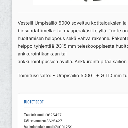
Vestelli Umpisäiliö 5000 soveltuu kotitalouksien ja 
biosuodattimella- tai maaperäkäsittelyllä. Tuote 
huoltamisen helppous sekä vahva rakenne. Rakentee
helppo tyhjentää Ø315 mm teleskooppisesta huolto
ankkurointikankaan tai
ankkurointipussien avulla. Ankkurointi pitää säiliön
Toimitussisältö: • Umpisäiliö 5000 l + Ø 110 mm 
TUOTETIEDOT
Tuotekoodi
3625427
LVI-numero
3625427
Valmistajakoodi
70001259