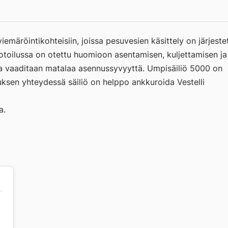
emäröintikohteisiin, joissa pesuvesien käsittely on järjeste
otoilussa on otettu huomioon asentamisen, kuljettamisen ja
sa vaaditaan matalaa asennussyvyyttä. Umpisäiliö 5000 on
sen yhteydessä säiliö on helppo ankkuroida Vestelli
a.