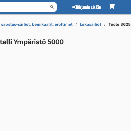
Kirjaudu sisään
 saostus-säiliöt, kemikaalit, erottimet
Lokasäiliöt
Tuote 362
telli Ympäristö 5000