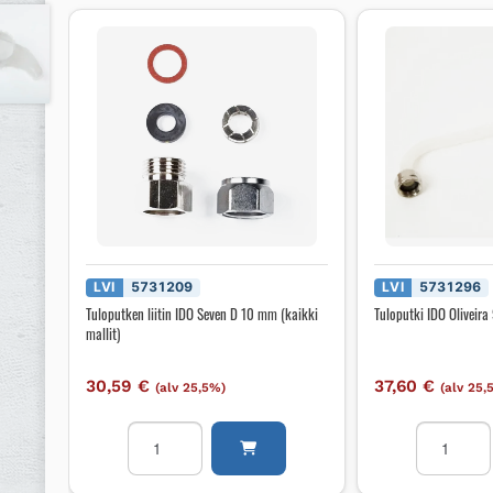
LVI
5731209
LVI
5731296
Tuloputken liitin IDO Seven D 10 mm (kaikki
Tuloputki IDO Oliveira
mallit)
30,59
€
37,60
€
(alv 25,5%)
(alv 25,
Tuloputken
Tuloputki
liitin
IDO
IDO
Oliveira