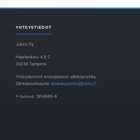
YHTEYSTIEDOT
Jukira Oy
Haarlankatu 4 B 2
33230 Tampere
Yhteydenotot ensisijaisesti sähköpostilla.
Sähköpostiosoite
asiakaspalvelu@jukira.fi
Y-tunnus: 1914565-6