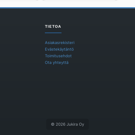
48,50
D
Sensor
170x100x55
määrä
TIETOA
Asiakasrekisteri
Evästekäytäntö
Toimitusehdot
Ota yhteyttä
© 2026 Jukira Oy