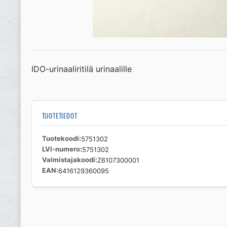
IDO-urinaaliritilä urinaalille
TUOTETIEDOT
Tuotekoodi
5751302
LVI-numero
5751302
Valmistajakoodi
Z6107300001
EAN
6416129360095