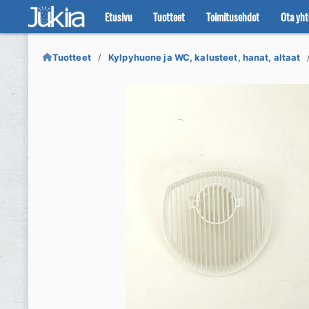
Etusivu
Tuotteet
Toimitusehdot
Ota yht
Siirry
Siirry
navigointiin
sisältöön
Tuotteet
Kylpyhuone ja WC, kalusteet, hanat, altaat