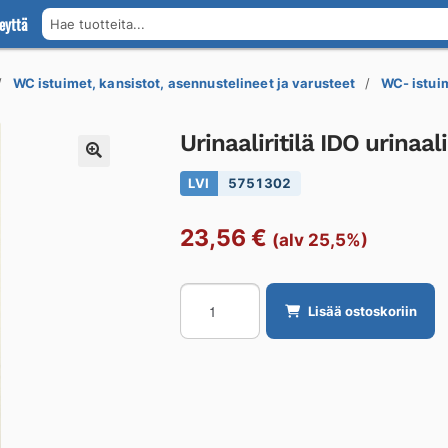
eyttä
Hae tuotteita...
WC istuimet, kansistot, asennustelineet ja varusteet
WC- istui
Urinaaliritilä IDO urinaali
LVI
5751302
23,56
€
(alv 25,5%)
Urinaaliritilä
Lisää ostoskoriin
IDO
urinaalille
määrä