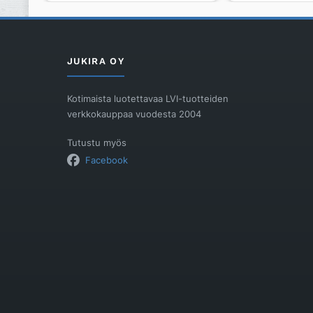
Seven
91341,42,
D
määrä
10
mm
JUKIRA OY
(kaikki
mallit)
Kotimaista luotettavaa LVI-tuotteiden
määrä
verkkokauppaa vuodesta 2004
Tutustu myös
Facebook