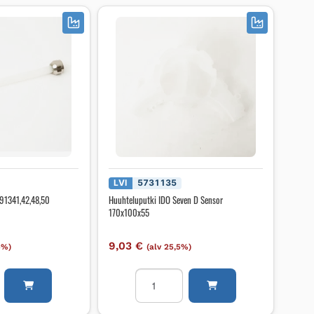
LVI
5731135
 91341,42,48,50
Huuhteluputki IDO Seven D Sensor
170x100x55
9,03
€
5%)
(alv 25,5%)
Huuhteluputki
IDO
Seven