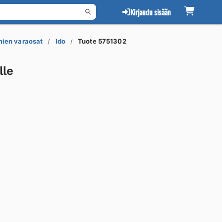
Kirjaudu sisään
mien varaosat
Ido
Tuote 5751302
lle