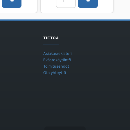
Oras
Oras
211515
määrä
TIETOA
Asiakasrekisteri
Evästekäytäntö
Toimitusehdot
Ota yhteyttä