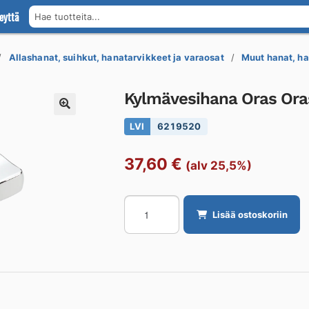
eyttä
Hae tuotteita...
Allashanat, suihkut, hanatarvikkeet ja varaosat
Muut hanat, ha
Kylmävesihana Oras Ora
LVI
6219520
37,60
€
(alv 25,5%)
Kylmävesihana
Lisää ostoskoriin
Oras
Oras
185
määrä