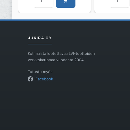
Oras
pidike
Hydractiva
Oras
242403
Apollo
määrä
251050-
11
määrä
JUKIRA OY
Kotimaista luotettavaa LVI-tuotteiden
verkkokauppaa vuodesta 2004
Tutustu myös
Facebook