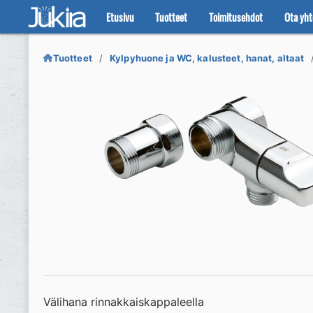
Etusivu
Tuotteet
Toimitusehdot
Ota yht
Siirry
Siirry
navigointiin
sisältöön
Tuotteet
Kylpyhuone ja WC, kalusteet, hanat, altaat
Välihana rinnakkaiskappaleella