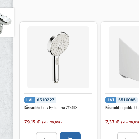
LVI
6510227
LVI
6510085
Käsisuihku Oras Hydractiva 242403
Käsisuihkun pidike Or
79,15
€
7,37
€
(alv 25,5%)
(alv 25,5
Käsisuihku
Käsisuihku