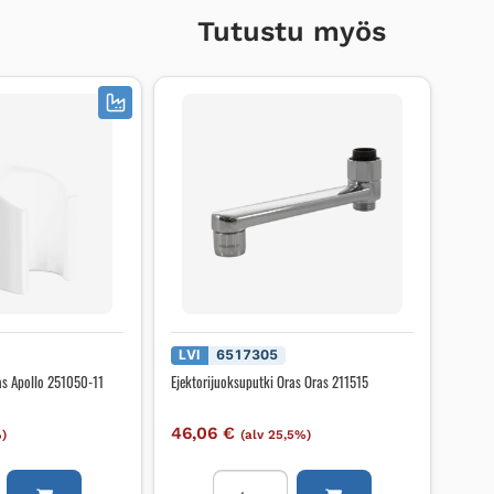
Tutustu myös
LVI
6517305
as Apollo 251050-11
Ejektorijuoksuputki Oras Oras 211515
46,06
€
%)
(alv 25,5%)
n
Ejektorijuoksuputki