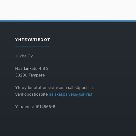
YHTEYSTIEDOT
Jukira Oy
Haarlankatu 4 B 2
33230 Tampere
Yhteydenotot ensisijaisesti sähköpostilla.
Sähköpostiosoite
asiakaspalvelu@jukira.fi
Y-tunnus: 1914565-6