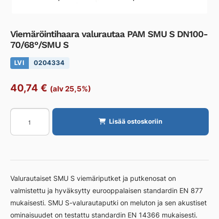
Viemäröintihaara valurautaa PAM SMU S DN100-
70/68°/SMU S
LVI
0204334
40,74
€
(alv 25,5%)
Viemäröintihaara
Lisää ostoskoriin
valurautaa
PAM
SMU
S
DN100-
Valurautaiset SMU S viemäriputket ja putkenosat on
70/68°/SMU
valmistettu ja hyväksytty eurooppalaisen standardin EN 877
S
mukaisesti. SMU S-valurautaputki on meluton ja sen akustiset
määrä
ominaisuudet on testattu standardin EN 14366 mukaisesti.