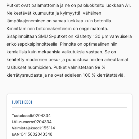
Putket ovat palamattomia ja ne on paloluokiteltu luokkaan A1.
Ne kestävät kuumuutta ja kylmyyttä, vähäinen
lämpölaajeneminen on samaa luokkaa kuin betonilla.
Kiinnittäminen betonirakenteisiin on ongelmatonta.
Sisäpinnoiltaan SMU S-putket on käsitelty 130 µm vahvuisella
erikoisepoksipinnoitteella. Pinnoite on optimaalinen niin
kemiallisia kuin mekaanisia vaikutuksia vastaan. Se on
kehitetty modernien pesu- ja puhdistusaineiden aiheuttamat
rasitukset huomioiden. Putket valmistetaan 99 %
kierrätysraudasta ja ne ovat edelleen 100 % kierrätettäviä.
TUOTETIEDOT
Tuotekoodi
0204334
LVI-numero
0204334
Valmistajakoodi
155114
EAN
6415802043348