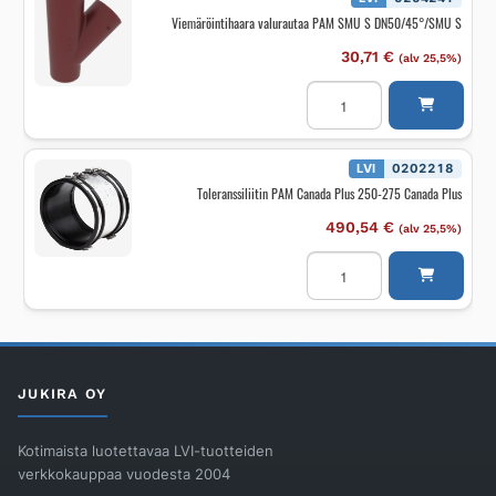
määrä
Viemäröintihaara valurautaa PAM SMU S DN50/45°/SMU S
30,71
€
(alv 25,5%)
Viemäröintihaara
valurautaa
PAM
SMU
S
DN50/45°/SMU
LVI
0202218
S
Toleranssiliitin PAM Canada Plus 250-275 Canada Plus
määrä
490,54
€
(alv 25,5%)
Toleranssiliitin
PAM
Canada
Plus
250-
275
Canada
Plus
määrä
JUKIRA OY
Kotimaista luotettavaa LVI-tuotteiden
verkkokauppaa vuodesta 2004