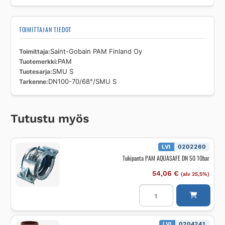
TOIMITTAJAN TIEDOT
Toimittaja
Saint-Gobain PAM Finland Oy
Tuotemerkki
PAM
Tuotesarja
SMU S
Tarkenne
DN100-70/68°/SMU S
Tutustu myös
LVI
0202260
Tukipanta PAM AQUASAFE DN 50 10bar
54,06
€
(alv 25,5%)
Tukipanta
PAM
AQUASAFE
DN
50
10bar
LVI
0204241