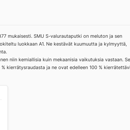
877 mukaisesti. SMU S-valurautaputki on meluton ja sen
okiteltu luokkaan A1. Ne kestävät kuumuutta ja kylmyyttä,
nta.
nen niin kemiallisia kuin mekaanisia vaikutuksia vastaan. S
% kierrätysraudasta ja ne ovat edelleen 100 % kierrätettävi