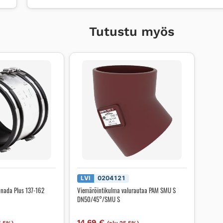
Tutustu myös
LVI
0204121
Canada Plus 137-162
Viemäröintikulma valurautaa PAM SMU S
DN50/45°/SMU S
14,69
€