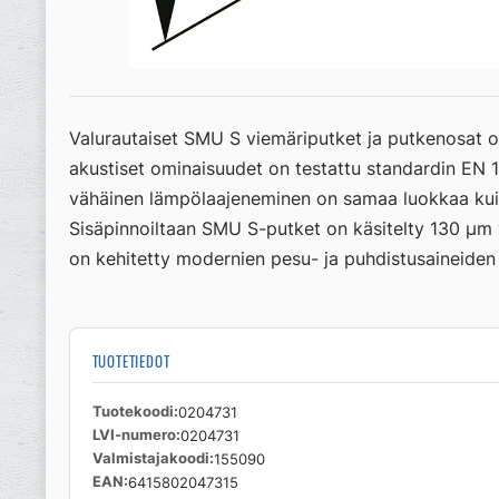
Valurautaiset SMU S viemäriputket ja putkenosat o
akustiset ominaisuudet on testattu standardin EN 
vähäinen lämpölaajeneminen on samaa luokkaa kuin 
Sisäpinnoiltaan SMU S-putket on käsitelty 130 µm va
on kehitetty modernien pesu- ja puhdistusaineiden 
TUOTETIEDOT
Tuotekoodi
0204731
LVI-numero
0204731
Valmistajakoodi
155090
EAN
6415802047315