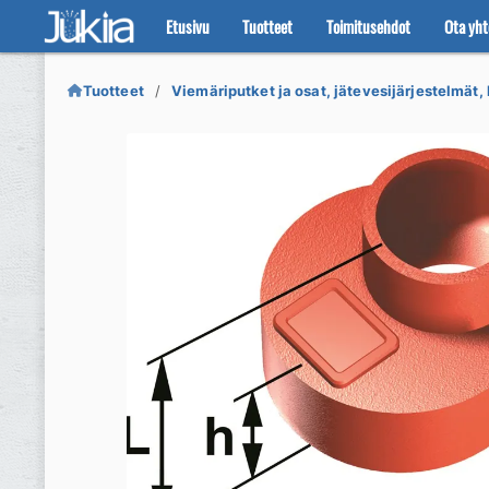
Etusivu
Tuotteet
Toimitusehdot
Ota yht
Siirry
Siirry
navigointiin
sisältöön
Tuotteet
Viemäriputket ja osat, jätevesijärjestelmät, 