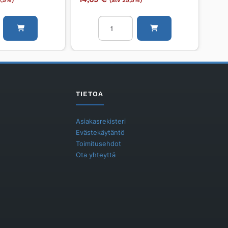
5,5%)
(alv 25,5%)
itin
Viemäröintikulma
valurautaa
PAM
SMU
S
DN50/45°/SMU
S
TIETOA
määrä
Asiakasrekisteri
Evästekäytäntö
Toimitusehdot
Ota yhteyttä