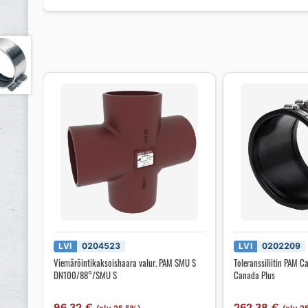
LVI
0204523
LVI
0202209
Viemäröintikaksoishaara valur. PAM SMU S
Toleranssiliitin PAM 
DN100/88°/SMU S
Canada Plus
96,32
€
262,38
€