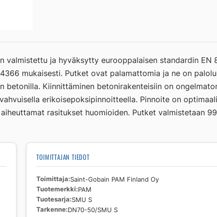
S
määrä
n valmistettu ja hyväksytty eurooppalaisen standardin EN 
14366 mukaisesti. Putket ovat palamattomia ja ne on palolu
betonilla. Kiinnittäminen betonirakenteisiin on ongelmato
hvuisella erikoisepoksipinnoitteella. Pinnoite on optimaali
aiheuttamat rasitukset huomioiden. Putket valmistetaan 99 
TOIMITTAJAN TIEDOT
Toimittaja
Saint-Gobain PAM Finland Oy
Tuotemerkki
PAM
Tuotesarja
SMU S
Tarkenne
DN70-50/SMU S