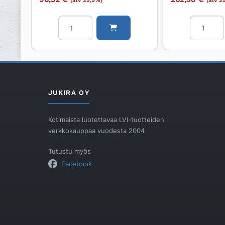
(alv 25,5%)
(alv 2
Viemäröintikaksoishaara
Toleranssili
valur.
PAM
PAM
Canada
SMU
Plus
S
137-
DN100/88°/SMU
162
S
Canada
JUKIRA OY
määrä
Plus
määrä
Kotimaista luotettavaa LVI-tuotteiden
verkkokauppaa vuodesta 2004
Tutustu myös
Facebook