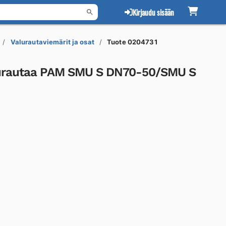
Kirjaudu sisään
Valurautaviemärit ja osat
Tuote 0204731
lurautaa PAM SMU S DN70-50/SMU S