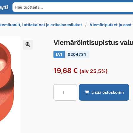
eyttä
Hae tuotteita...
kemikaalit, lattiakaivot ja erikoisvesilukot
Viemäriputket ja osat
Viemäröintisupistus va
LVI
0204731
19,68
€
(alv 25,5%)
Viemäröintisupistus
Lisää ostoskoriin
valurautaa
PAM
SMU
S
DN70-
50/SMU