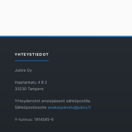
YHTEYSTIEDOT
Jukira Oy
Haarlankatu 4 B 2
33230 Tampere
Yhteydenotot ensisijaisesti sähköpostilla.
Sähköpostiosoite
asiakaspalvelu@jukira.fi
Y-tunnus: 1914565-6