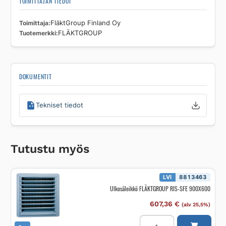
TOIMITTAJAN TIEDOT
Toimittaja
FläktGroup Finland Oy
Tuotemerkki
FLÄKTGROUP
DOKUMENTIT
Tekniset tiedot
Tutustu myös
LVI
8813463
Ulkosäleikkö FLÄKTGROUP RIS-SFE 900X600
607,36
€
(alv 25,5%)
Ulkosäleikkö
FLÄKTGROUP