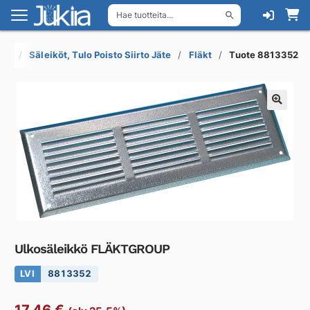
Hae tuotteita...
Siirry
Siirry
navigointiin
sisältöön
set
Säleiköt, Tulo Poisto Siirto Jäte
Fläkt
Tuote 8813352
Ulkosäleikkö FLÄKTGROUP
LVI
8813352
17,46
€