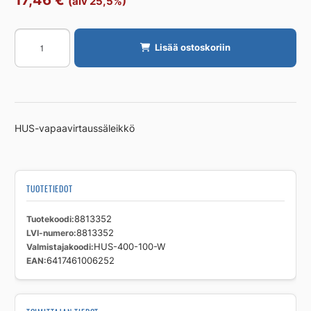
(alv 25,5%)
Ulkosäleikkö
Lisää ostoskoriin
FLÄKTGROUP
määrä
HUS-vapaavirtaussäleikkö
TUOTETIEDOT
Tuotekoodi
8813352
LVI-numero
8813352
Valmistajakoodi
HUS-400-100-W
EAN
6417461006252