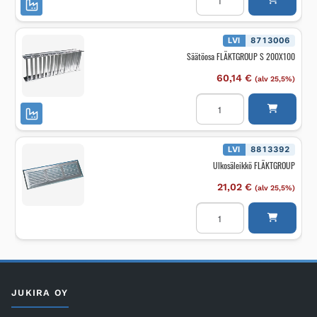
RIS-
SFE
900X600
määrä
LVI
8713006
Säätöosa FLÄKTGROUP S 200X100
60,14
€
(alv 25,5%)
Säätöosa
FLÄKTGROUP
S
200X100
määrä
LVI
8813392
Ulkosäleikkö FLÄKTGROUP
21,02
€
(alv 25,5%)
Ulkosäleikkö
FLÄKTGROUP
määrä
JUKIRA OY