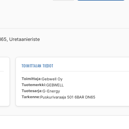
G-
Energy
Puskurivaraaja
501
6BAR
DN65
65, Uretaanieriste
määrä
TOIMITTAJAN TIEDOT
Toimittaja
Gebwell Oy
Tuotemerkki
GEBWELL
Tuotesarja
G-Energy
Tarkenne
Puskurivaraaja 501 6BAR DN65