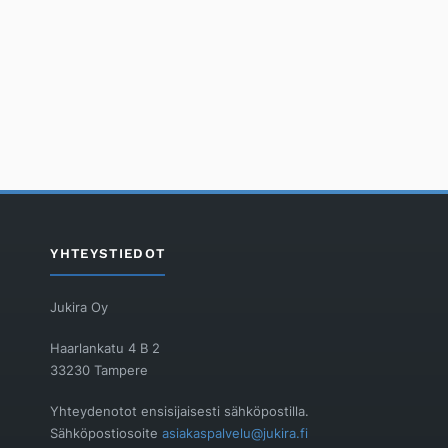
YHTEYSTIEDOT
Jukira Oy
Haarlankatu 4 B 2
33230 Tampere
Yhteydenotot ensisijaisesti sähköpostilla.
Sähköpostiosoite
asiakaspalvelu@jukira.fi