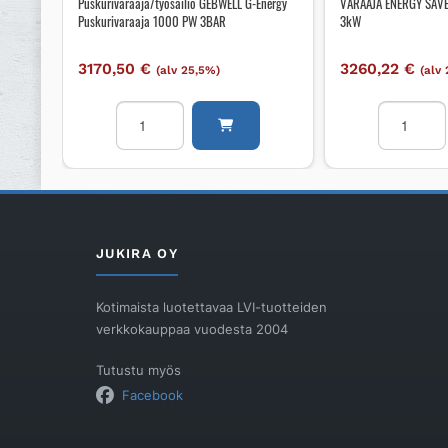
Puskurivaraaja/työsäiliö GEBWELL G-Energy
VARAAJA ENERGY SAV
Puskurivaraaja 1000 PW 3BAR
3kW
3170,50
€
3260,22
€
(alv 25,5%)
(alv
Puskurivaraaja/työsäiliö
VARAAJA
GEBWELL
ENERGY
G-
SAVE
Energy
MWT
Puskurivaraaja
300.4-
1000
3H
PW
300L
JUKIRA OY
3BAR
3kW
määrä
määrä
Kotimaista luotettavaa LVI-tuotteiden
verkkokauppaa vuodesta 2004
Tutustu myös
Facebook