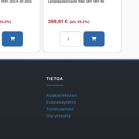
E MWT 300.4-3H 300L
Lämpöpuskurisäiliö NIBE UKV UKV 40
269,91
€
 25,5%)
(alv 25,5%)
Lämpöpuskurisäiliö
NIBE
UKV
UKV
40
määrä
TIETOA
Asiakasrekisteri
Evästekäytäntö
Toimitusehdot
Ota yhteyttä