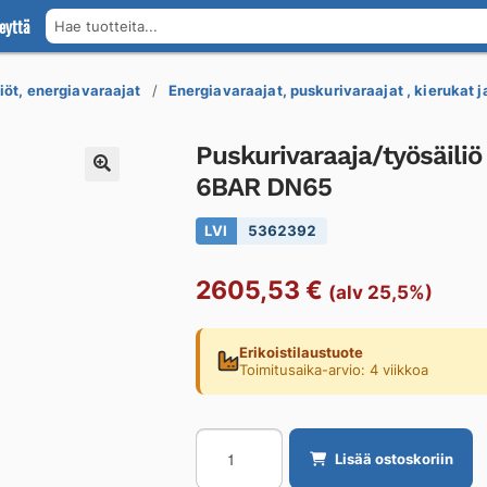
eyttä
Hae tuotteita...
öt, energiavaraajat
Energiavaraajat, puskurivaraajat , kierukat 
Puskurivaraaja/työsäili
6BAR DN65
LVI
5362392
2605,53
€
(alv 25,5%)
Erikoistilaustuote
Toimitusaika-arvio: 4 viikkoa
Puskurivaraaja/työsäiliö
Lisää ostoskoriin
GEBWELL