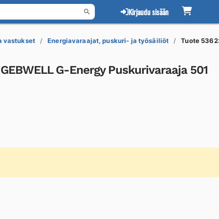
Kirjaudu sisään
ja vastukset
Energiavaraajat, puskuri- ja työsäiliöt
Tuote 536
ö GEBWELL G-Energy Puskurivaraaja 501