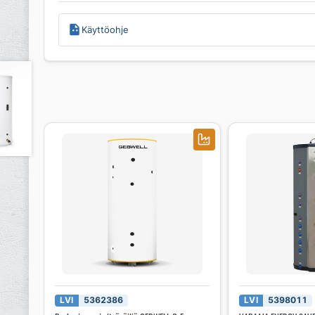
Käyttöohje
LVI
5362386
LVI
5398011