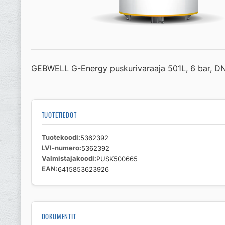
GEBWELL G-Energy puskurivaraaja 501L, 6 bar, DN
TUOTETIEDOT
Tuotekoodi
5362392
LVI-numero
5362392
Valmistajakoodi
PUSK500665
EAN
6415853623926
DOKUMENTIT