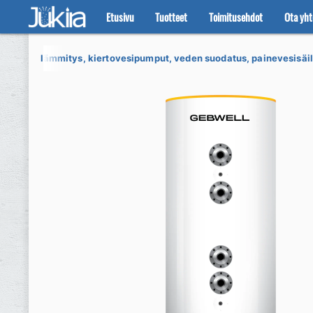
Etusivu
Tuotteet
Toimitusehdot
Ota yht
Siirry
Siirry
navigointiin
sisältöön
töveden lämmitys, kiertovesipumput, veden suodatus, painevesisäili