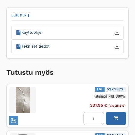
DOKUMENTIT
Käyttöohje
Tekniset tiedot
Tutustu myös
LVI
5271872
Ketjuanodi NIBE 800MM
337,95
€
(alv 25,5%)
Ketjuanodi
NIBE
800MM
määrä