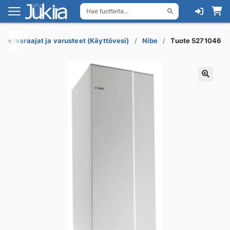
Hae tuotteita...
Siirry
Siirry
navigointiin
sisältöön
esivaraajat ja varusteet (Käyttövesi)
Nibe
Tuote 5271046