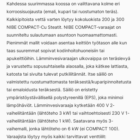
Kahdessa suurimmassa koossa on valittavana kolme eri
korroosisuojausta (emali, kupari tai ruostumaton teräs).
Kalkkipitoista vettä varten löytyy kokoluokista 200 ja 300
NIBE COMPACT-Cu Steatit. NIBE COMPACT-varaajat on
suunniteltu sulautumaan asuntoon huomaamattomasti.
Pienimmät mallit voidaan asentaa keittiön työtason alle kun
taas suuremmat sopivat kodinhoitohuoneisiin tai
apukeittiöihin. Lämminvesivaraajan ulkovaippa on teräslevyä
ja varustettu sopusuhtaisella alaosalla, joka kätkee lattiasta,
katosta tai sivulta tulevat putkiliitännät. Itse säiliö on
valmistettu ruostumattomasta teräksestä/kuparipinnoitetusta
tai emaloidusta teräksestä. Säiliö on eristetty
ympäristöystävällisellä polystyreenillä (EPS), joka minimoi
lämpöhäviöt. Lämminvesivaraaja kytketään 400 V 2-
vaiheliitäntään (lähtöteho 3 kW) tai vaihtoehtoisesti 230 V 1-
vaiheliitäntään (lähtöteho 1 kW). Saatavana myös 3-
vaihemalli, jonka lähtöteho on 6 kW (ei COMPACT 100).
Varaajista löytyy myös kaikki tarvittavat venttiilit: