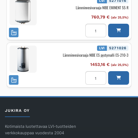
LVI
5271016
Lämminvesivaraaja NIBE EMINENT 55 R
760,79
€
(alv 25,5%)
Lämminvesivaraaja
NIBE
EMINENT
55
R
määrä
LVI
5271026
Lämminvesivaraaja NIBE ES pystymalli ES-210-3
1453,16
€
(alv 25,5%)
Lämminvesivaraaja
NIBE
ES
pystymalli
ES-
210-
3
määrä
JUKIRA OY
Kotimaista luotettavaa LVI-tuotteiden
verkkokauppaa vuodesta 2004