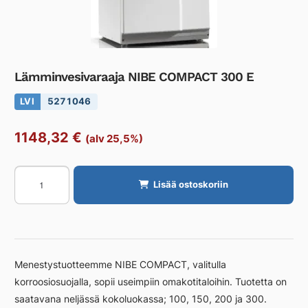
Lämminvesivaraaja NIBE COMPACT 300 E
LVI
5271046
1148,32
€
(alv 25,5%)
Lämminvesivaraaja
Lisää ostoskoriin
NIBE
COMPACT
300
E
määrä
Menestystuotteemme NIBE COMPACT, valitulla
korroosiosuojalla, sopii useimpiin omakotitaloihin. Tuotetta on
saatavana neljässä kokoluokassa; 100, 150, 200 ja 300.