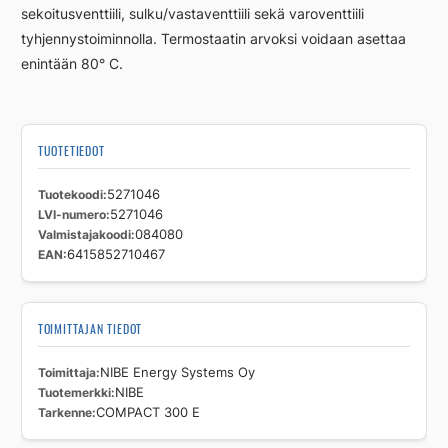
sekoitusventtiili, sulku/vastaventtiili sekä varoventtiili
tyhjennystoiminnolla. Termostaatin arvoksi voidaan asettaa
enintään 80° C.
TUOTETIEDOT
Tuotekoodi
5271046
LVI-numero
5271046
Valmistajakoodi
084080
EAN
6415852710467
TOIMITTAJAN TIEDOT
Toimittaja
NIBE Energy Systems Oy
Tuotemerkki
NIBE
Tarkenne
COMPACT 300 E