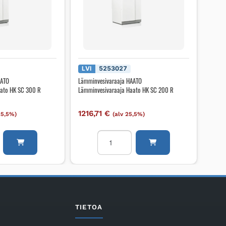
LVI
5253027
AATO
Lämminvesivaraaja HAATO
aato HK SC 300 R
Lämminvesivaraaja Haato HK SC 200 R
1216,71
€
25,5%)
(alv 25,5%)
ivaraaja
Lämminvesivaraaja
HAATO
ivaraaja
Lämminvesivaraaja
Haato
HK
SC
200
TIETOA
R
määrä