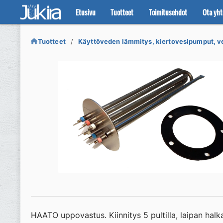
Etusivu
Tuotteet
Toimitusehdot
Ota yht
Siirry
Siirry
navigointiin
sisältöön
Tuotteet
Käyttöveden lämmitys, kiertovesipumput, ve
HAATO uppovastus. Kiinnitys 5 pultilla, laipan halkai