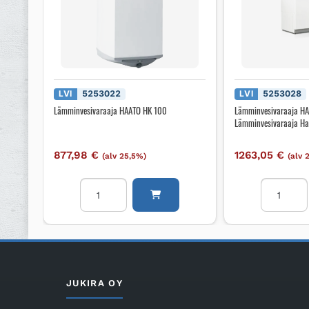
LVI
5253022
LVI
5253028
Lämminvesivaraaja HAATO HK 100
Lämminvesivaraaja H
Lämminvesivaraaja H
877,98
€
1263,05
€
(alv 25,5%)
(alv 
Lämminvesivaraaja
Lämminves
HAATO
HAATO
HK
Lämminves
100
Haato
määrä
HK
SC
300
JUKIRA OY
R
määrä