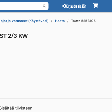
Kirjaudu sisään
jat ja varusteet (Käyttövesi)
Haato
Tuote 5253105
ST 2/3 KW
isältää tiivisteen