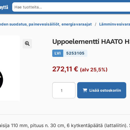
eyttä
Hae tuotteita...
den suodatus, painevesisäiliöt, energiavaraajat
Lämminvesivaraa
Uppoelementti HAATO H
LVI
5253105
272,11
€
(alv 25,5%)
Uppoelementti
Lisää ostoskoriin
HAATO
HST
2/3
KW
määrä
sija 110 mm, pituus n. 30 cm, 6 kytkentäpäätä (lattaliitin). S