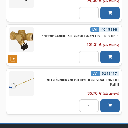
74,00
€
(alv 25,5%)
VEDENLÄMMITIN
VARUSTE
OPAL
AS.SARJA
VASTUS+ANODI
30
LVI
4015998
L
Yhdistelmäventtiili ESBE VMA200 VMA213 PN16 G1/2 CPF15
määrä
121,31
€
(alv 25,5%)
Yhdistelmäventtiili
ESBE
VMA200
VMA213
PN16
G1/2
LVI
5249417
CPF15
VEDENLÄMMITIN VARUSTE OPAL TERMOSTAATTI 30-100 L
määrä
MALLIT
35,70
€
(alv 25,5%)
VEDENLÄMMITIN
VARUSTE
OPAL
TERMOSTAATTI
30-
100
L