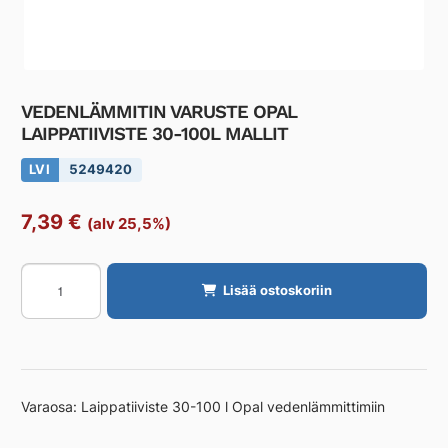
VEDENLÄMMITIN VARUSTE OPAL
LAIPPATIIVISTE 30-100L MALLIT
LVI
5249420
7,39
€
(alv 25,5%)
VEDENLÄMMITIN
Lisää ostoskoriin
VARUSTE
OPAL
LAIPPATIIVISTE
30-
100L
Varaosa: Laippatiiviste 30-100 l Opal vedenlämmittimiin
MALLIT
määrä