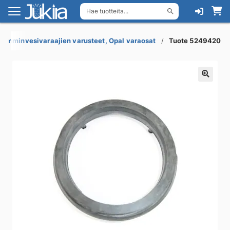
Hae tuotteita...
Siirry
Siirry
navigointiin
sisältöön
Lämminvesivaraajien varusteet, Opal varaosat
Tuote 5249420