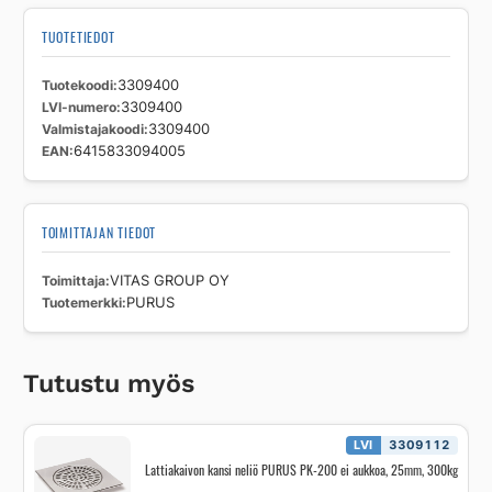
TUOTETIEDOT
Tuotekoodi
3309400
LVI-numero
3309400
Valmistajakoodi
3309400
EAN
6415833094005
TOIMITTAJAN TIEDOT
Toimittaja
VITAS GROUP OY
Tuotemerkki
PURUS
Tutustu myös
LVI
3309112
Lattiakaivon kansi neliö PURUS PK-200 ei aukkoa, 25mm, 300kg