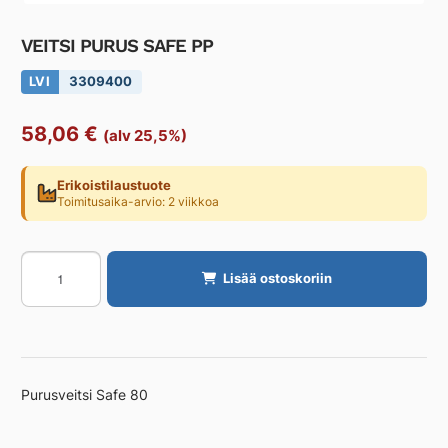
VEITSI PURUS SAFE PP
LVI
3309400
58,06
€
(alv 25,5%)
Erikoistilaustuote
Toimitusaika-arvio: 2 viikkoa
VEITSI
Lisää ostoskoriin
PURUS
SAFE
PP
määrä
Purusveitsi Safe 80