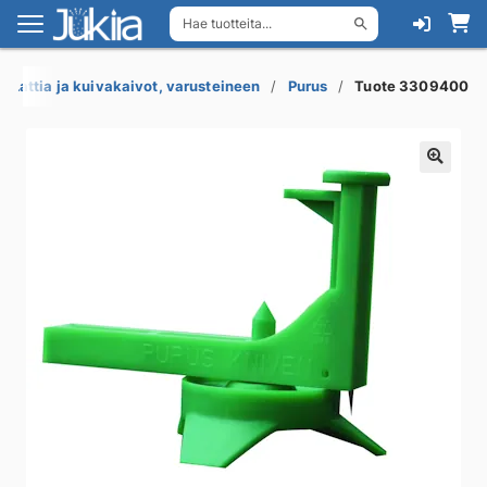
Hae tuotteita...
Siirry
Siirry
navigointiin
sisältöön
Lattia ja kuivakaivot, varusteineen
Purus
Tuote 3309400