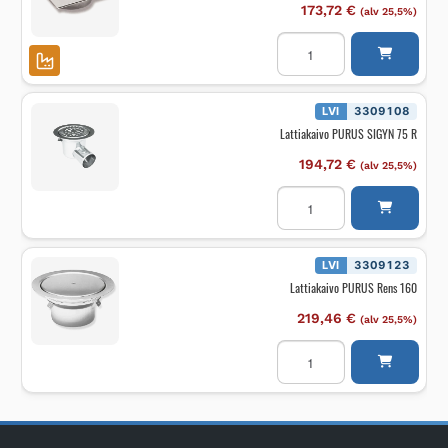
173,72
€
(alv 25,5%)
Lattiakaivon
kansi
neliö
PURUS
PK-
200
LVI
3309108
ei
Lattiakaivo PURUS SIGYN 75 R
aukkoa,
25mm,
300kg
194,72
€
(alv 25,5%)
määrä
Lattiakaivo
PURUS
SIGYN
75
R
määrä
LVI
3309123
Lattiakaivo PURUS Rens 160
219,46
€
(alv 25,5%)
Lattiakaivo
PURUS
Rens
160
määrä