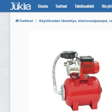
Etusivu
Tuotteet
Toimitusehdot
Ota yht
Siirry
Siirry
navigointiin
sisältöön
Tuotteet
Käyttöveden lämmitys, kiertovesipumput, ve