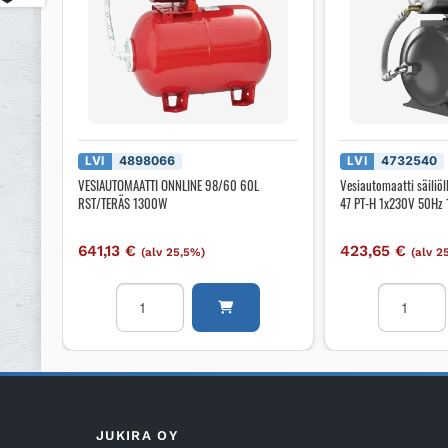
LVI
4898066
LVI
4732540
VESIAUTOMAATTI ONNLINE 98/60 60L
Vesiautomaatti säiliö
RST/TERÄS 1300W
47 PT-H 1x230V 50Hz 
641,13
€
423,65
€
(alv 25,5%)
(alv 2
VESIAUTOMAATTI
Vesiautoma
ONNLINE
säiliöllä
98/60
GRUNDFO
60L
JP
RST/TERÄS
JP
1300W
4-
määrä
47
JUKIRA OY
PT-