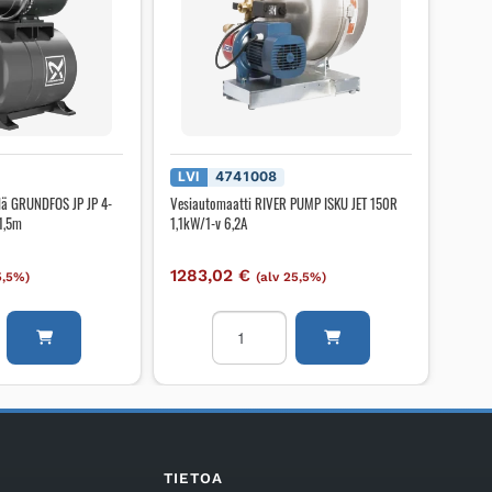
LVI
4741008
llä GRUNDFOS JP JP 4-
Vesiautomaatti RIVER PUMP ISKU JET 150R
1,5m
1,1kW/1-v 6,2A
1283,02
€
5,5%)
(alv 25,5%)
atti
Vesiautomaatti
RIVER
S
PUMP
ISKU
JET
150R
1,1kW/1-
TIETOA
v