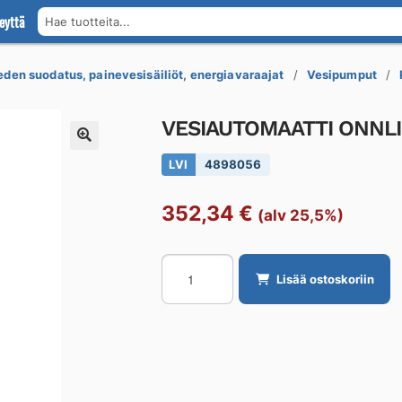
eyttä
Hae tuotteita...
den suodatus, painevesisäiliöt, energiavaraajat
Vesipumput
VESIAUTOMAATTI ONNLI
LVI
4898056
352,34
€
(alv 25,5%)
VESIAUTOMAATTI
Lisää ostoskoriin
ONNLINE
80/22
20L
RST/TERÄS
800W
määrä