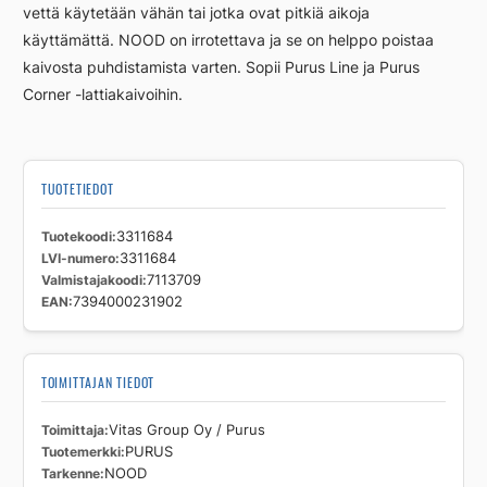
vettä käytetään vähän tai jotka ovat pitkiä aikoja
käyttämättä. NOOD on irrotettava ja se on helppo poistaa
kaivosta puhdistamista varten. Sopii Purus Line ja Purus
Corner -lattiakaivoihin.
TUOTETIEDOT
Tuotekoodi
3311684
LVI-numero
3311684
Valmistajakoodi
7113709
EAN
7394000231902
TOIMITTAJAN TIEDOT
Toimittaja
Vitas Group Oy / Purus
Tuotemerkki
PURUS
Tarkenne
NOOD