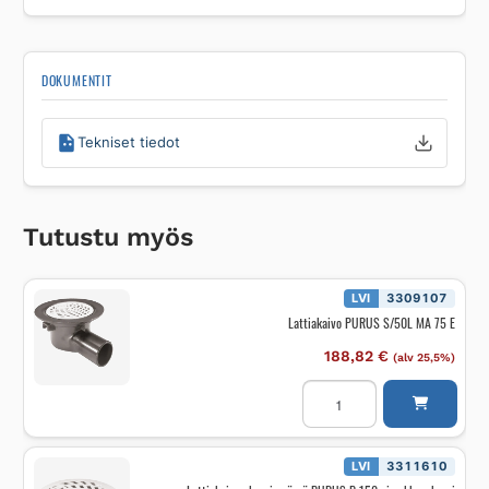
DOKUMENTIT
Tekniset tiedot
Tutustu myös
LVI
3309107
Lattiakaivo PURUS S/50L MA 75 E
188,82
€
(alv 25,5%)
Lattiakaivo
PURUS
S/50L
MA
75
E
LVI
3311610
määrä