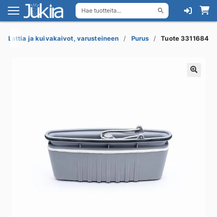
Hae tuotteita...
Siirry
Siirry
navigointiin
sisältöön
Lattia ja kuivakaivot, varusteineen
Purus
Tuote 3311684