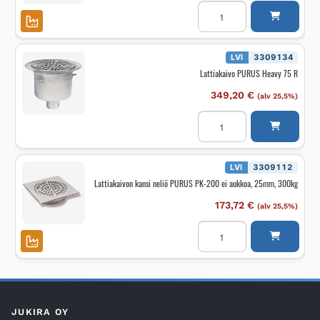
Lattiakaivon
kansi
PURUS
PK-
200
ei
LVI
3309134
aukkoa,
Lattiakaivo PURUS Heavy 75 R
6mm,
1500kg
määrä
349,20
€
(alv 25,5%)
Lattiakaivo
PURUS
Heavy
75
R
määrä
LVI
3309112
Lattiakaivon kansi neliö PURUS PK-200 ei aukkoa, 25mm, 300kg
173,72
€
(alv 25,5%)
Lattiakaivon
kansi
neliö
PURUS
PK-
200
ei
aukkoa,
25mm,
JUKIRA OY
300kg