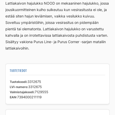
Lattiakaivon hajulukko NOOD on mekaaninen hajulukko, jossa
jousikuormitteinen kulho sulkeutuu kun vesirasitusta ei ole, ja
estää siten hajun leviämisen, vaikka vesilukko kuivuu.
Soveltuu ympäristöihin, joissa vesirasitus on pidempään
pientä tai olematonta. Lattiakaivon hajulukko on varustettu
kahvalla ja on irrotettavissa lattiakaivosta puhdistusta varten.
Sisältyy vakiona Purus Line- ja Purus Corner -sarjan mataliin
lattiakaivoihin.
TUOTETIEDOT
Tuotekoodi
3312675
LVI-numero
3312675
Valmistajakoodi
7129555
EAN
7394000211119