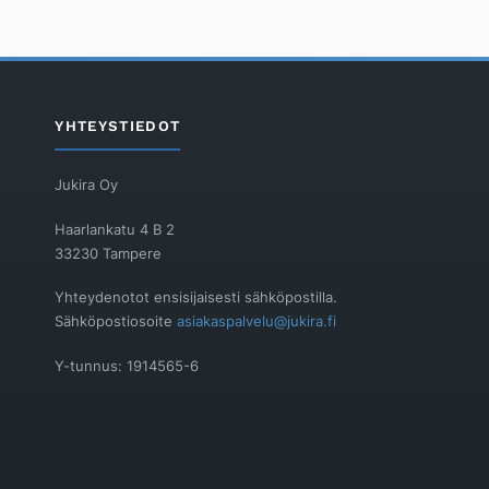
YHTEYSTIEDOT
Jukira Oy
Haarlankatu 4 B 2
33230 Tampere
Yhteydenotot ensisijaisesti sähköpostilla.
Sähköpostiosoite
asiakaspalvelu@jukira.fi
Y-tunnus: 1914565-6