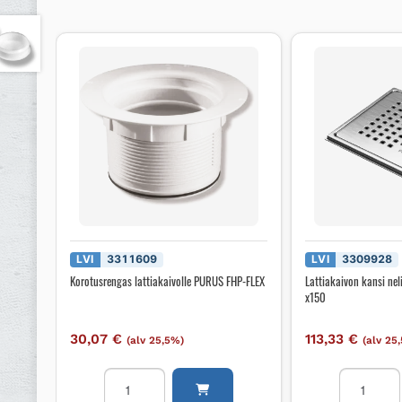
LVI
3311609
LVI
3309928
Korotusrengas lattiakaivolle PURUS FHP-FLEX
Lattiakaivon kansi ne
x150
30,07
€
113,33
€
(alv 25,5%)
(alv 25
Korotusrengas
Lattiakaiv
lattiakaivolle
kansi