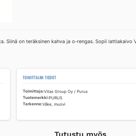
a. Siinä on teräksinen kahva ja o-rengas. Sopii lattiakaivo
TOIMITTAJAN TIEDOT
Toimittaja
Vitas Group Oy / Purus
Tuotemerkki
PURUS
Tarkenne
Våke, muovi
Tutustu myös