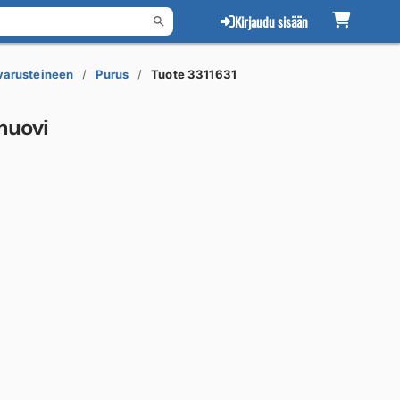
Kirjaudu sisään
 varusteineen
Purus
Tuote 3311631
muovi