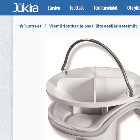
Etusivu
Tuotteet
Toimitusehdot
Ota yht
Siirry
Siirry
navigointiin
sisältöön
Tuotteet
Viemäriputket ja osat, jätevesijärjestelmät, 