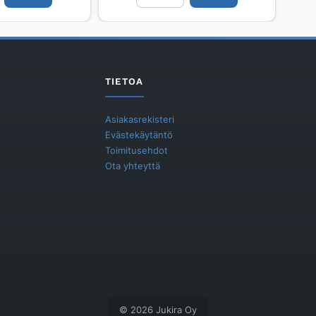
PURUS
SRF
220
ei
aukkoa
TIETOA
5000kg
määrä
Asiakasrekisteri
Evästekäytäntö
Toimitusehdot
Ota yhteyttä
© 2026 Jukira Oy