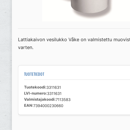
Lattiakaivon vesilukko Våke on valmistettu muovist
varten.
TUOTETIEDOT
Tuotekoodi
3311631
LVI-numero
3311631
Valmistajakoodi
7113583
EAN
7394000230660