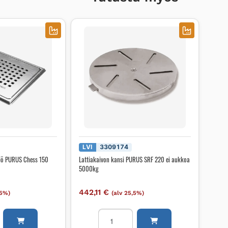
LVI
3309174
liö PURUS Chess 150
Lattiakaivon kansi PURUS SRF 220 ei aukkoa
5000kg
442,11
€
,5%)
(alv 25,5%)
on
Lattiakaivon
kansi