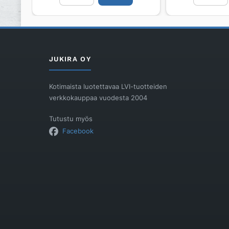
PURUS
neliö
FHP-
PURUS
FLEX
Chess
määrä
150
x150
JUKIRA OY
määrä
Kotimaista luotettavaa LVI-tuotteiden
verkkokauppaa vuodesta 2004
Tutustu myös
Facebook