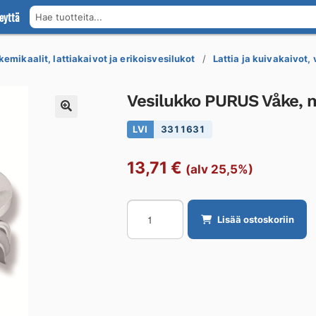
eyttä
Hae tuotteita...
kemikaalit, lattiakaivot ja erikoisvesilukot
Lattia ja kuivakaivot,
Vesilukko PURUS Våke, 
LVI
3311631
13,71
€
(alv 25,5%)
Vesilukko
Lisää ostoskoriin
PURUS
Våke,
muovi
määrä