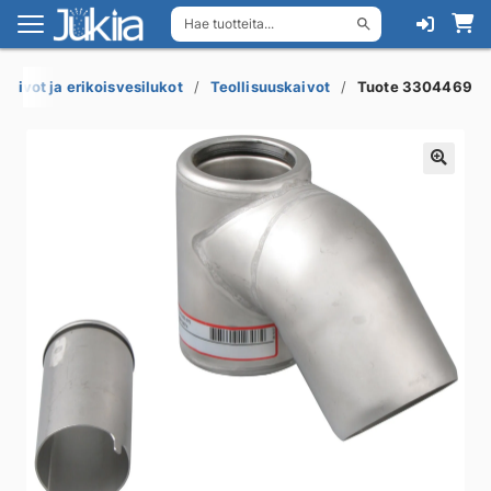
Hae tuotteita...
Siirry
Siirry
navigointiin
sisältöön
akaivot ja erikoisvesilukot
Teollisuuskaivot
Tuote 3304469