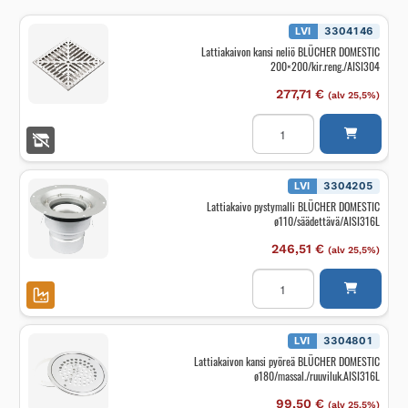
LVI
3304146
Lattiakaivon kansi neliö BLÜCHER DOMESTIC
200×200/kir.reng./AISI304
277,71
€
(alv 25,5%)
Lattiakaivon
kansi
neliö
BLÜCHER
DOMESTIC
200x200/kir.reng./AISI30
LVI
3304205
määrä
Lattiakaivo pystymalli BLÜCHER DOMESTIC
ø110/säädettävä/AISI316L
246,51
€
(alv 25,5%)
Lattiakaivo
pystymalli
BLÜCHER
DOMESTIC
ø110/säädettävä/AISI316
määrä
LVI
3304801
Lattiakaivon kansi pyöreä BLÜCHER DOMESTIC
ø180/massal./ruuviluk.AISI316L
99,50
€
(alv 25,5%)