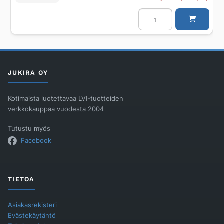
Lattiakaivon
kansi
pyöreä
BLÜCHER
DOMESTIC
ø180/massal./ruuviluk.AIS
määrä
JUKIRA OY
Kotimaista luotettavaa LVI-tuotteiden
verkkokauppaa vuodesta 2004
Tutustu myös
Facebook
TIETOA
Asiakasrekisteri
Evästekäytäntö