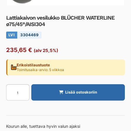
Lattiakaivon vesilukko BLÜCHER WATERLINE
ø75/45°/AISI304
LVI
3304469
235,65
€
(alv 25,5%)
Erikoistilaustuote
Toimitusaika-arvio: 5 viikkoa
Lattiakaivon
Lisää ostoskoriin
vesilukko
BLÜCHER
WATERLINE
ø75/45°/AISI304
määrä
Kourun alle, tuettava hyvin valun ajaksi