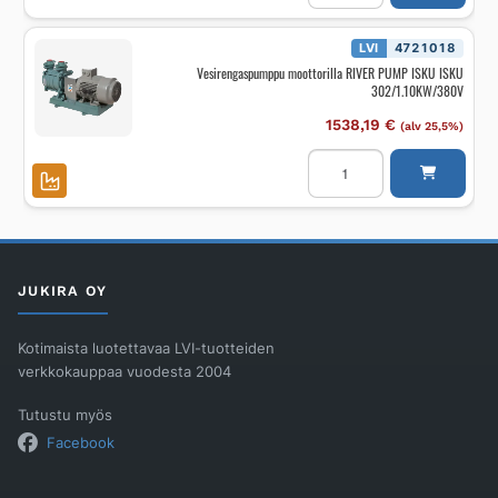
RIVER
PUMP
ISKU
LVI
4721018
ISKU
Vesirengaspumppu moottorilla RIVER PUMP ISKU ISKU
302
302/1.10KW/380V
määrä
1538,19
€
(alv 25,5%)
Vesirengaspumppu
moottorilla
RIVER
PUMP
ISKU
ISKU
302/1.10KW/380V
määrä
JUKIRA OY
Kotimaista luotettavaa LVI-tuotteiden
verkkokauppaa vuodesta 2004
Tutustu myös
Facebook