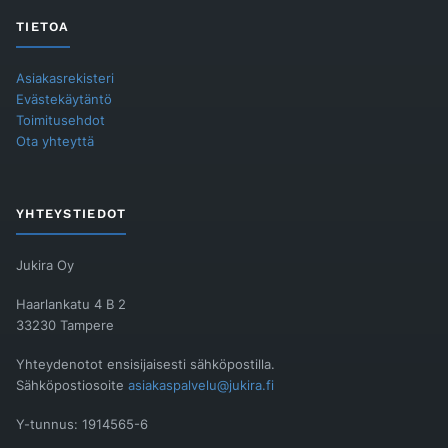
TIETOA
Asiakasrekisteri
Evästekäytäntö
Toimitusehdot
Ota yhteyttä
YHTEYSTIEDOT
Jukira Oy
Haarlankatu 4 B 2
33230 Tampere
Yhteydenotot ensisijaisesti sähköpostilla.
Sähköpostiosoite
asiakaspalvelu@jukira.fi
Y-tunnus: 1914565-6