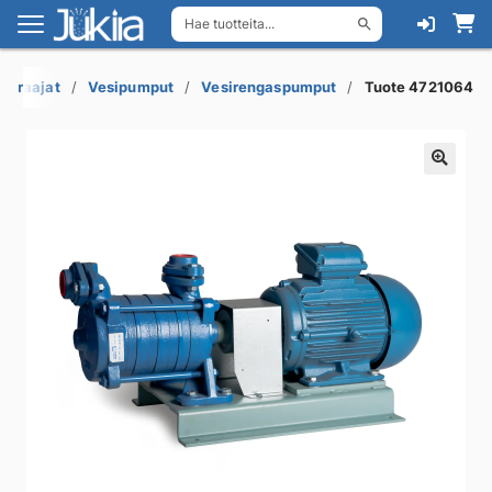
Hae tuotteita...
Siirry
Siirry
navigointiin
sisältöön
avaraajat
Vesipumput
Vesirengaspumput
Tuote 4721064