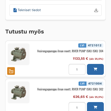
Tekniset tiedot
Tutustu myös
LVI
4721012
Vesirengaspumppu ilman moott. RIVER PUMP ISKU ISKU 304
1133,55
€
(alv 25,5%)
Vesirengaspumppu
ilman
moott.
RIVER
PUMP
ISKU
LVI
4721004
ISKU
Vesirengaspumppu ilman moott. RIVER PUMP ISKU ISKU 302
304
määrä
626,65
€
(alv 25,5%)
Vesirengaspumppu
ilman
moott.