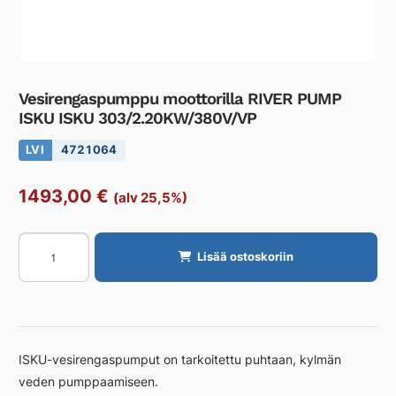
Vesirengaspumppu moottorilla RIVER PUMP
ISKU ISKU 303/2.20KW/380V/VP
LVI
4721064
1493,00
€
(alv 25,5%)
Vesirengaspumppu
Lisää ostoskoriin
moottorilla
RIVER
PUMP
ISKU
ISKU
ISKU-vesirengaspumput on tarkoitettu puhtaan, kylmän
303/2.20KW/380V/VP
veden pumppaamiseen.
määrä