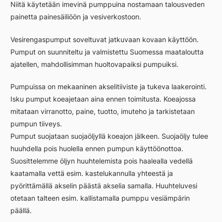
Niitä käytetään imevinä pumppuina nostamaan talousveden
painetta painesäiliöön ja vesiverkostoon.
Vesirengaspumput soveltuvat jatkuvaan kovaan käyttöön.
Pumput on suunniteltu ja valmistettu Suomessa maataloutta
ajatellen, mahdollisimman huoltovapaiksi pumpuiksi.
Pumpuissa on mekaaninen akselitiiviste ja tukeva laakerointi.
Isku pumput koeajetaan aina ennen toimitusta. Koeajossa
mitataan virranotto, paine, tuotto, imuteho ja tarkistetaan
pumpun tiiveys.
Pumput suojataan suojaöljyllä koeajon jälkeen. Suojaöljy tulee
huuhdella pois huolella ennen pumpun käyttöönottoa.
Suosittelemme öljyn huuhtelemista pois haalealla vedellä
kaatamalla vettä esim. kastelukannulla yhteestä ja
pyörittämällä akselin päästä akselia samalla. Huuhteluvesi
otetaan talteen esim. kallistamalla pumppu vesiämpärin
päällä.